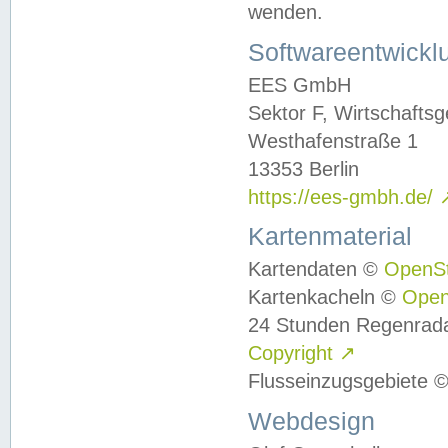
wenden.
Softwareentwickl
EES GmbH
Sektor F, Wirtschafts
Westhafenstraße 1
13353 Berlin
https://ees-gmbh.de/
Kartenmaterial
Kartendaten ©
OpenS
Kartenkacheln ©
Ope
24 Stunden Regenrad
Copyright
↗
Flusseinzugsgebiete 
Webdesign