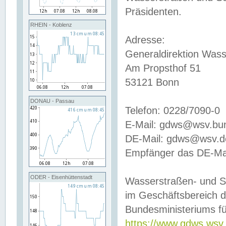
Präsidenten.
RHEIN - Koblenz
Adresse:
Generaldirektion Wass
Am Propsthof 51
53121 Bonn
DONAU - Passau
Telefon: 0228/7090-0
E-Mail: gdws@wsv.bu
DE-Mail: gdws@wsv.de-
Empfänger das DE-Mai
ODER - Eisenhüttenstadt
Wasserstraßen- und S
im Geschäftsbereich 
Bundesministeriums fü
https://www.gdws.wsv