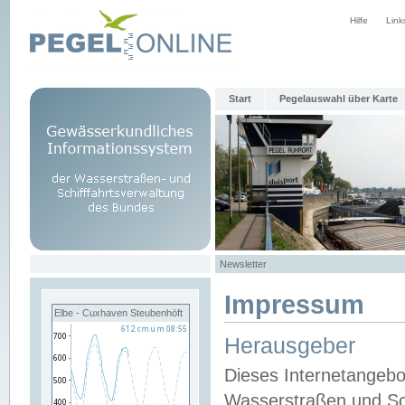
Hilfe
Link
Start
Pegelauswahl über Karte
Newsletter
Impressum
Elbe - Cuxhaven Steubenhöft
Herausgeber
Dieses Internetangebo
Wasserstraßen und Sch