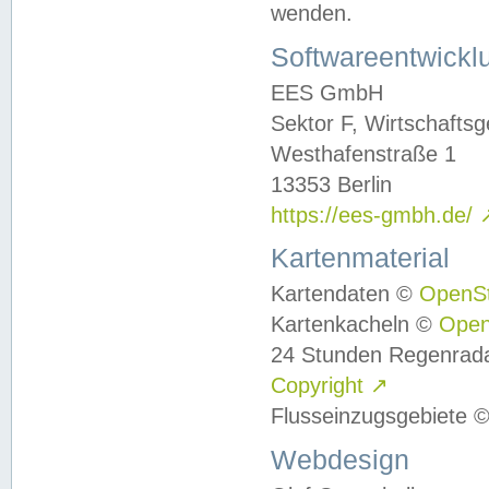
wenden.
Softwareentwickl
EES GmbH
Sektor F, Wirtschafts
Westhafenstraße 1
13353 Berlin
https://ees-gmbh.de/
Kartenmaterial
Kartendaten ©
OpenS
Kartenkacheln ©
Ope
24 Stunden Regenrad
Copyright
↗
Flusseinzugsgebiete 
Webdesign