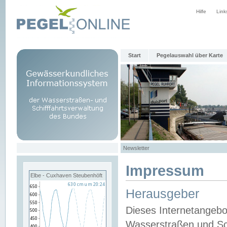
Hilfe
Link
Start
Pegelauswahl über Karte
Newsletter
Impressum
Elbe - Cuxhaven Steubenhöft
Herausgeber
Dieses Internetangebo
Wasserstraßen und Sch