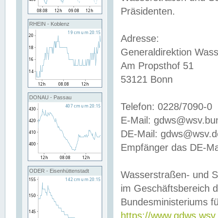
Präsidenten.
RHEIN - Koblenz
Adresse:
Generaldirektion Wass
Am Propsthof 51
53121 Bonn
DONAU - Passau
Telefon: 0228/7090-0
E-Mail: gdws@wsv.bu
DE-Mail: gdws@wsv.de-
Empfänger das DE-Mai
ODER - Eisenhüttenstadt
Wasserstraßen- und S
im Geschäftsbereich 
Bundesministeriums fü
https://www.gdws.wsv