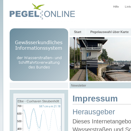
Hilfe
Link
Start
Pegelauswahl über Karte
Newsletter
Impressum
Elbe - Cuxhaven Steubenhöft
Herausgeber
Dieses Internetangebo
Wasserstraßen und Sch