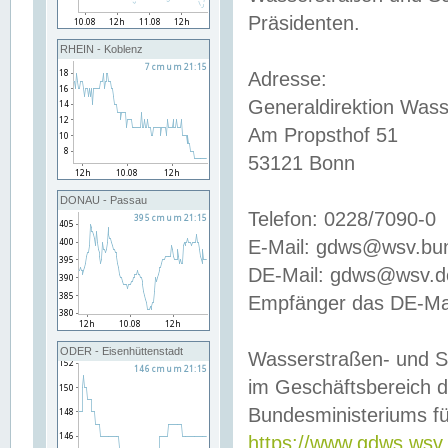
Präsidenten.
RHEIN - Koblenz
Adresse:
Generaldirektion Wass
Am Propsthof 51
53121 Bonn
DONAU - Passau
Telefon: 0228/7090-0
E-Mail: gdws@wsv.bu
DE-Mail: gdws@wsv.de-
Empfänger das DE-Mai
ODER - Eisenhüttenstadt
Wasserstraßen- und S
im Geschäftsbereich 
Bundesministeriums fü
https://www.gdws.wsv