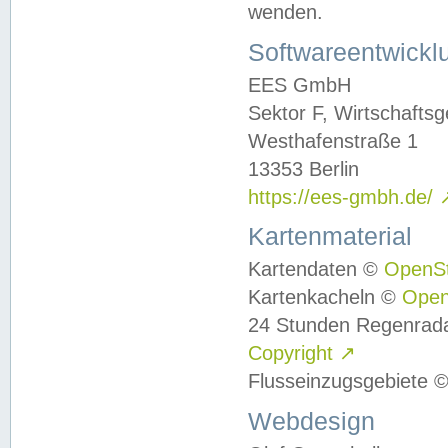
wenden.
Softwareentwickl
EES GmbH
Sektor F, Wirtschafts
Westhafenstraße 1
13353 Berlin
https://ees-gmbh.de/
Kartenmaterial
Kartendaten ©
OpenS
Kartenkacheln ©
Ope
24 Stunden Regenrad
Copyright
↗
Flusseinzugsgebiete 
Webdesign