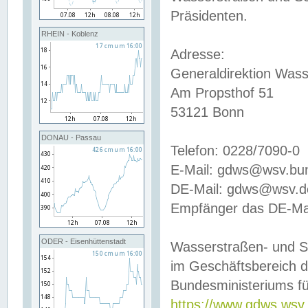
Präsidenten.
RHEIN - Koblenz
Adresse:
Generaldirektion Wass
Am Propsthof 51
53121 Bonn
DONAU - Passau
Telefon: 0228/7090-0
E-Mail: gdws@wsv.bu
DE-Mail: gdws@wsv.de-
Empfänger das DE-Mai
ODER - Eisenhüttenstadt
Wasserstraßen- und S
im Geschäftsbereich 
Bundesministeriums fü
https://www.gdws.wsv