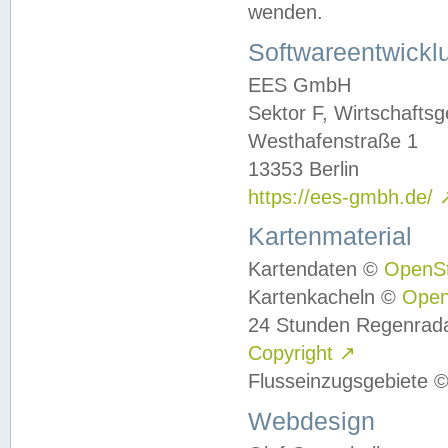
wenden.
Softwareentwickl
EES GmbH
Sektor F, Wirtschafts
Westhafenstraße 1
13353 Berlin
https://ees-gmbh.de/
Kartenmaterial
Kartendaten ©
OpenS
Kartenkacheln ©
Ope
24 Stunden Regenrad
Copyright
↗
Flusseinzugsgebiete 
Webdesign