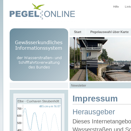
Hilfe
Link
Start
Pegelauswahl über Karte
Newsletter
Impressum
Elbe - Cuxhaven Steubenhöft
Herausgeber
Dieses Internetangebo
Wasserstraßen und Sch