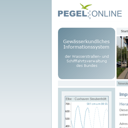
Start
Newsle
Imp
Elbe - Cuxhaven Steubenhöft
Her
Diese
seine
Adres