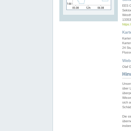
EES 
Sekto
Westh
13353 
https
Kart
Karte
Karte
24 St
Fluss
Web
Olaf G
Hin
Unser
über L
überpr
Wissen
sich a
Schäde
Die si
überne
insbes