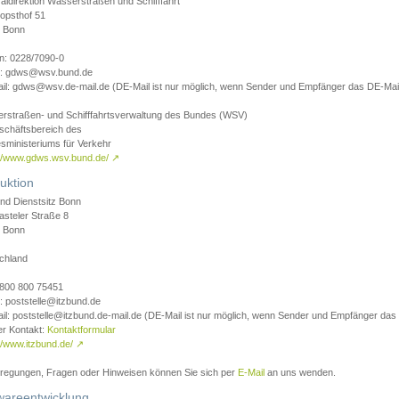
aldirektion Wasserstraßen und Schifffahrt
opsthof 51
 Bonn
on: 0228/7090-0
l: gdws@wsv.bund.de
il: gdws@wsv.de-mail.de (DE-Mail ist nur möglich, wenn Sender und Empfänger das DE-Mail
rstraßen- und Schifffahrtsverwaltung des Bundes (WSV)
schäftsbereich des
sministeriums für Verkehr
://www.gdws.wsv.bund.de/
↗
uktion
nd Dienstsitz Bonn
asteler Straße 8
 Bonn
chland
 0800 800 75451
: poststelle@itzbund.de
il: poststelle@itzbund.de-mail.de (DE-Mail ist nur möglich, wenn Sender und Empfänger das
er Kontakt:
Kontaktformular
//www.itzbund.de/
↗
nregungen, Fragen oder Hinweisen können Sie sich per
E-Mail
an uns wenden.
wareentwicklung