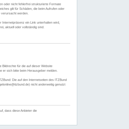
 oder nicht fehlerfrei strukturierte Formate
ches gilt für Schäden, die beim Aufrufen oder
e verursacht werden.
er Internetpräsenz ein Link unterhalten wird,
, aktuell oder vollständig sind.
 Bildrechte für die auf dieser Website
öge er sich bitte beim Herausgeber melden.
TZBund: Die auf den Internetseiten des ITZBund
gelonline@itzbund.de) nicht anderweitig genutzt
f, dass diese Anbieter die