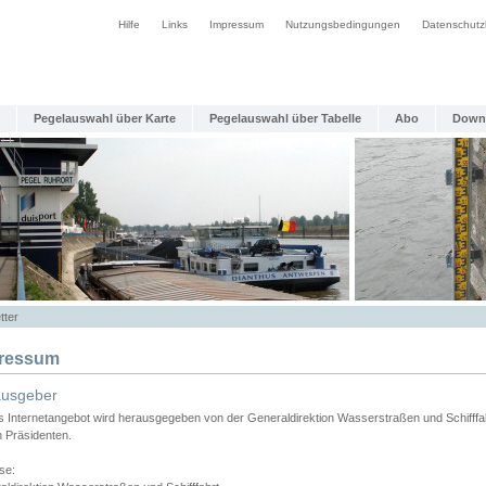
Hilfe
Links
Impressum
Nutzungsbedingungen
Datenschutz
Pegelauswahl über Karte
Pegelauswahl über Tabelle
Abo
Down
tter
ressum
ausgeber
s Internetangebot wird herausgegeben von der Generaldirektion Wasserstraßen und Schifffa
n Präsidenten.
se: