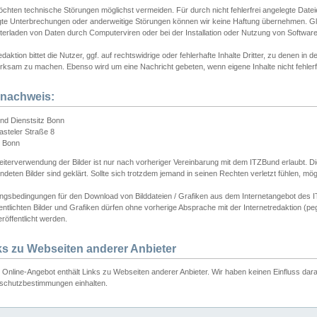
chten technische Störungen möglichst vermeiden. Für durch nicht fehlerfrei angelegte Dateien
gte Unterbrechungen oder anderweitige Störungen können wir keine Haftung übernehmen. Glei
terladen von Daten durch Computerviren oder bei der Installation oder Nutzung von Softwar
daktion bittet die Nutzer, ggf. auf rechtswidrige oder fehlerhafte Inhalte Dritter, zu denen in d
ksam zu machen. Ebenso wird um eine Nachricht gebeten, wenn eigene Inhalte nicht fehlerfrei
dnachweis:
nd Dienstsitz Bonn
asteler Straße 8
 Bonn
iterverwendung der Bilder ist nur nach vorheriger Vereinbarung mit dem ITZBund erlaubt. Die
deten Bilder sind geklärt. Sollte sich trotzdem jemand in seinen Rechten verletzt fühlen, m
ngsbedingungen für den Download von Bilddateien / Grafiken aus dem Internetangebot des I
entlichten Bilder und Grafiken dürfen ohne vorherige Absprache mit der Internetredaktion (pe
röffentlicht werden.
ks zu Webseiten anderer Anbieter
Online-Angebot enthält Links zu Webseiten anderer Anbieter. Wir haben keinen Einfluss darau
schutzbestimmungen einhalten.