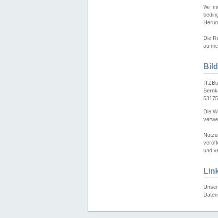
Wir mö
bedin
Herun
Die Re
aufmer
Bil
ITZBu
Bernk
53175
Die We
verwen
Nutzu
veröff
und ve
Lin
Unser 
Daten