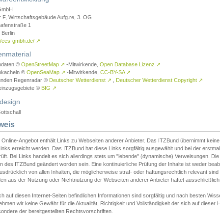
GmbH
r F, Wirtschaftsgebäude Aufg.re, 3. OG
afenstraße 1
Berlin
://ees-gmbh.de/
↗
enmaterial
ndaten ©
OpenStreetMap
↗
-Mitwirkende,
Open Database Lizenz
↗
nkacheln ©
OpenSeaMap
↗
-Mitwirkende,
CC-BY-SA
↗
unden Regenradar ©
Deutscher Wetterdienst
↗
,
Deutscher Wetterdienst Copyright
↗
einzugsgebiete ©
BfG
↗
design
ottschall
weis
 Online-Angebot enthält Links zu Webseiten anderer Anbieter. Das ITZBund übernimmt keine V
inks erreicht werden. Das ITZBund hat diese Links sorgfältig ausgewählt und bei der erstmal
üft. Bei Links handelt es sich allerdings stets um "lebende" (dynamische) Verweisungen. Die
 des ITZBund geändert worden sein. Eine kontinuierliche Prüfung der Inhalte ist weder beab
usdrücklich von allen Inhalten, die möglicherweise straf- oder haftungsrechtlich relevant sin
n aus der Nutzung oder Nichtnutzung der Webseiten anderer Anbieter haftet ausschließlich d
ch auf diesen Internet-Seiten befindlichen Informationen sind sorgfältig und nach besten 
hmen wir keine Gewähr für die Aktualität, Richtigkeit und Vollständigkeit der sich auf diese
ondere der bereitgestellten Rechtsvorschriften.