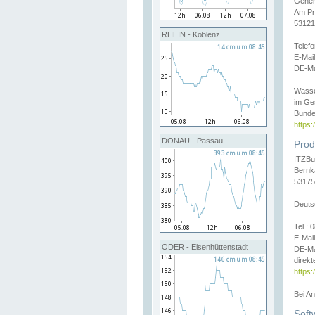
Gener
Am Pr
53121
RHEIN - Koblenz
Telef
E-Mai
DE-Ma
Wasse
im Ge
Bunde
https
DONAU - Passau
Prod
ITZBu
Bernk
53175
Deuts
Tel.:
E-Mail
ODER - Eisenhüttenstadt
DE-Ma
direkt
https:
Bei A
Soft