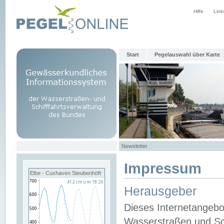
Hilfe
Link
Start
Pegelauswahl über Karte
Newsletter
Impressum
Elbe - Cuxhaven Steubenhöft
Herausgeber
Dieses Internetangebo
Wasserstraßen und Sch