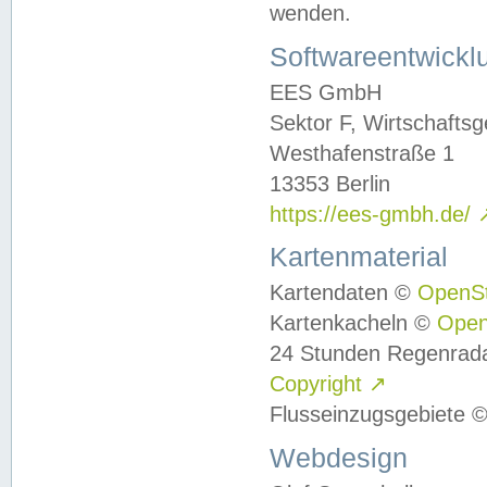
wenden.
Softwareentwickl
EES GmbH
Sektor F, Wirtschafts
Westhafenstraße 1
13353 Berlin
https://ees-gmbh.de/
Kartenmaterial
Kartendaten ©
OpenS
Kartenkacheln ©
Ope
24 Stunden Regenrad
Copyright
↗
Flusseinzugsgebiete 
Webdesign