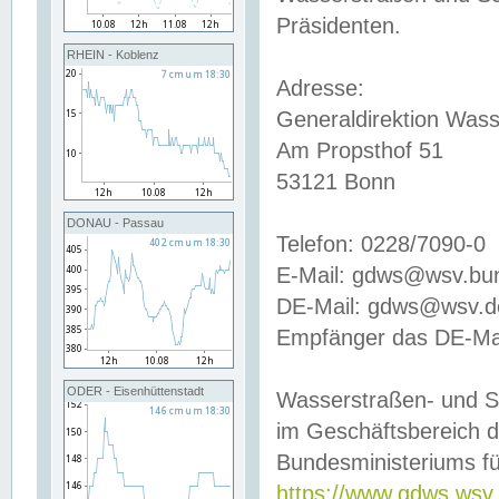
Präsidenten.
RHEIN - Koblenz
Adresse:
Generaldirektion Wass
Am Propsthof 51
53121 Bonn
DONAU - Passau
Telefon: 0228/7090-0
E-Mail: gdws@wsv.bu
DE-Mail: gdws@wsv.de-
Empfänger das DE-Mai
ODER - Eisenhüttenstadt
Wasserstraßen- und S
im Geschäftsbereich 
Bundesministeriums fü
https://www.gdws.wsv