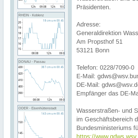
Präsidenten.
RHEIN - Koblenz
Adresse:
Generaldirektion Wass
Am Propsthof 51
53121 Bonn
DONAU - Passau
Telefon: 0228/7090-0
E-Mail: gdws@wsv.bu
DE-Mail: gdws@wsv.de-
Empfänger das DE-Mai
ODER - Eisenhüttenstadt
Wasserstraßen- und S
im Geschäftsbereich 
Bundesministeriums fü
https://www.gdws.wsv