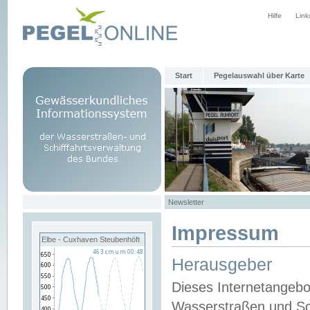
Hilfe
Link
Start
Pegelauswahl über Karte
Newsletter
Impressum
Elbe - Cuxhaven Steubenhöft
Herausgeber
Dieses Internetangebo
Wasserstraßen und Sch