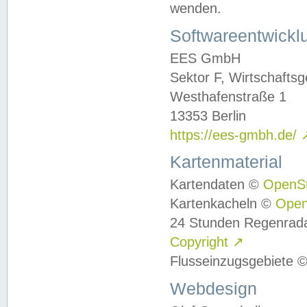
wenden.
Softwareentwickl
EES GmbH
Sektor F, Wirtschafts
Westhafenstraße 1
13353 Berlin
https://ees-gmbh.de/
Kartenmaterial
Kartendaten ©
OpenS
Kartenkacheln ©
Ope
24 Stunden Regenrad
Copyright
↗
Flusseinzugsgebiete 
Webdesign