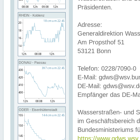
Präsidenten.
RHEIN - Koblenz
Adresse:
Generaldirektion Wass
Am Propsthof 51
53121 Bonn
DONAU - Passau
Telefon: 0228/7090-0
E-Mail: gdws@wsv.bu
DE-Mail: gdws@wsv.de-
Empfänger das DE-Mai
ODER - Eisenhüttenstadt
Wasserstraßen- und S
im Geschäftsbereich 
Bundesministeriums fü
https://www.gdws.wsv