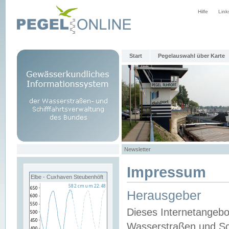
Hilfe
Link
Start
Pegelauswahl über Karte
Newsletter
Impressum
Elbe - Cuxhaven Steubenhöft
Herausgeber
Dieses Internetangebo
Wasserstraßen und Sch