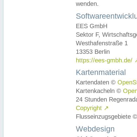
wenden.
Softwareentwickl
EES GmbH
Sektor F, Wirtschafts
Westhafenstraße 1
13353 Berlin
https://ees-gmbh.de/
Kartenmaterial
Kartendaten ©
OpenS
Kartenkacheln ©
Ope
24 Stunden Regenrad
Copyright
↗
Flusseinzugsgebiete 
Webdesign