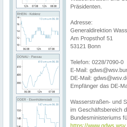
Präsidenten.
RHEIN - Koblenz
Adresse:
Generaldirektion Wass
Am Propsthof 51
53121 Bonn
DONAU - Passau
Telefon: 0228/7090-0
E-Mail: gdws@wsv.bu
DE-Mail: gdws@wsv.de-
Empfänger das DE-Mai
ODER - Eisenhüttenstadt
Wasserstraßen- und S
im Geschäftsbereich 
Bundesministeriums fü
https://www.gdws.wsv