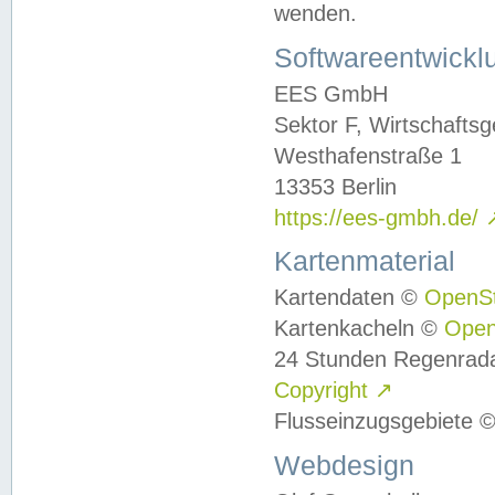
wenden.
Softwareentwickl
EES GmbH
Sektor F, Wirtschafts
Westhafenstraße 1
13353 Berlin
https://ees-gmbh.de/
Kartenmaterial
Kartendaten ©
OpenS
Kartenkacheln ©
Ope
24 Stunden Regenrad
Copyright
↗
Flusseinzugsgebiete 
Webdesign