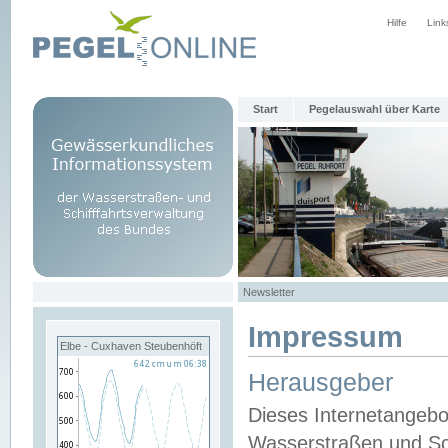
Hilfe
Link
Start
Pegelauswahl über Karte
Newsletter
Impressum
Elbe - Cuxhaven Steubenhöft
Herausgeber
Dieses Internetangebo
Wasserstraßen und Sch