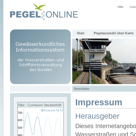
Hilfe
Link
Start
Pegelauswahl über Karte
Newsletter
Impressum
Elbe - Cuxhaven Steubenhöft
Herausgeber
Dieses Internetangebo
Wasserstraßen und Sch