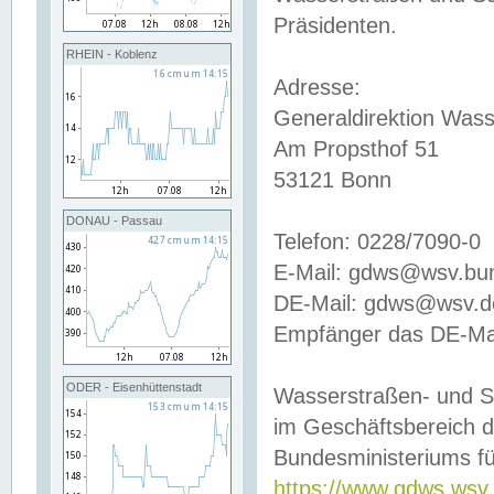
Präsidenten.
RHEIN - Koblenz
Adresse:
Generaldirektion Wass
Am Propsthof 51
53121 Bonn
DONAU - Passau
Telefon: 0228/7090-0
E-Mail: gdws@wsv.bu
DE-Mail: gdws@wsv.de-
Empfänger das DE-Mai
ODER - Eisenhüttenstadt
Wasserstraßen- und S
im Geschäftsbereich 
Bundesministeriums fü
https://www.gdws.wsv