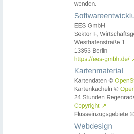
wenden.
Softwareentwickl
EES GmbH
Sektor F, Wirtschafts
Westhafenstraße 1
13353 Berlin
https://ees-gmbh.de/
Kartenmaterial
Kartendaten ©
OpenS
Kartenkacheln ©
Ope
24 Stunden Regenrad
Copyright
↗
Flusseinzugsgebiete 
Webdesign