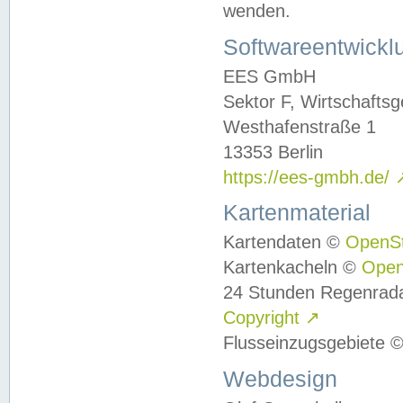
wenden.
Softwareentwickl
EES GmbH
Sektor F, Wirtschafts
Westhafenstraße 1
13353 Berlin
https://ees-gmbh.de/
Kartenmaterial
Kartendaten ©
OpenS
Kartenkacheln ©
Ope
24 Stunden Regenrad
Copyright
↗
Flusseinzugsgebiete 
Webdesign