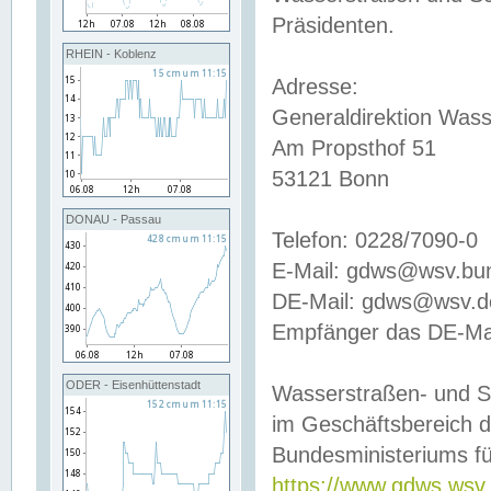
Präsidenten.
RHEIN - Koblenz
Adresse:
Generaldirektion Wass
Am Propsthof 51
53121 Bonn
DONAU - Passau
Telefon: 0228/7090-0
E-Mail: gdws@wsv.bu
DE-Mail: gdws@wsv.de-
Empfänger das DE-Mai
ODER - Eisenhüttenstadt
Wasserstraßen- und S
im Geschäftsbereich 
Bundesministeriums fü
https://www.gdws.wsv