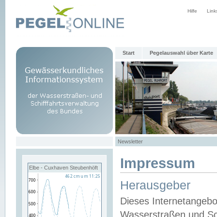
Hilfe
Link
Start
Pegelauswahl über Karte
Newsletter
Impressum
Elbe - Cuxhaven Steubenhöft
Herausgeber
Dieses Internetangebo
Wasserstraßen und Sch