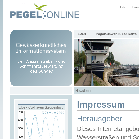
Hilfe
Link
Start
Pegelauswahl über Karte
Newsletter
Impressum
Elbe - Cuxhaven Steubenhöft
Herausgeber
Dieses Internetangebo
Wasserstraßen und Sch