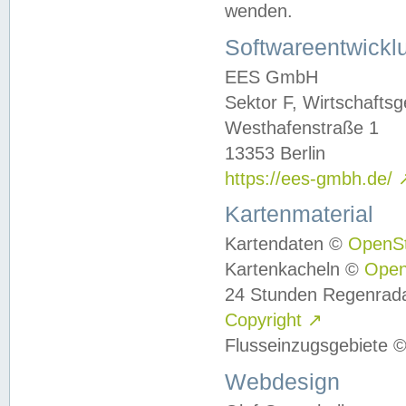
wenden.
Softwareentwickl
EES GmbH
Sektor F, Wirtschafts
Westhafenstraße 1
13353 Berlin
https://ees-gmbh.de/
Kartenmaterial
Kartendaten ©
OpenS
Kartenkacheln ©
Ope
24 Stunden Regenrad
Copyright
↗
Flusseinzugsgebiete 
Webdesign