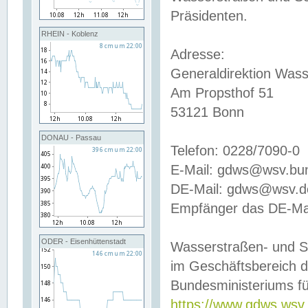
Präsidenten.
RHEIN - Koblenz
Adresse:
Generaldirektion Wass
Am Propsthof 51
53121 Bonn
DONAU - Passau
Telefon: 0228/7090-0
E-Mail: gdws@wsv.bu
DE-Mail: gdws@wsv.de-
Empfänger das DE-Mai
ODER - Eisenhüttenstadt
Wasserstraßen- und S
im Geschäftsbereich 
Bundesministeriums fü
https://www.gdws.wsv