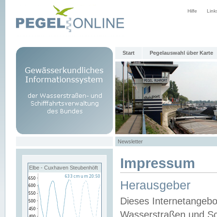
Hilfe
Link
Start
Pegelauswahl über Karte
Newsletter
Impressum
Elbe - Cuxhaven Steubenhöft
Herausgeber
Dieses Internetangebo
Wasserstraßen und Sch