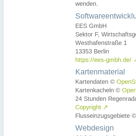
wenden.
Softwareentwickl
EES GmbH
Sektor F, Wirtschafts
Westhafenstraße 1
13353 Berlin
https://ees-gmbh.de/
Kartenmaterial
Kartendaten ©
OpenS
Kartenkacheln ©
Ope
24 Stunden Regenrad
Copyright
↗
Flusseinzugsgebiete 
Webdesign