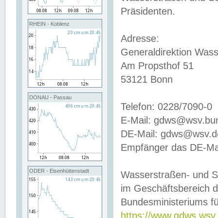
Präsidenten.
RHEIN - Koblenz
Adresse:
Generaldirektion Wass
Am Propsthof 51
53121 Bonn
DONAU - Passau
Telefon: 0228/7090-0
E-Mail: gdws@wsv.bu
DE-Mail: gdws@wsv.de-
Empfänger das DE-Mai
ODER - Eisenhüttenstadt
Wasserstraßen- und S
im Geschäftsbereich 
Bundesministeriums fü
https://www.gdws.wsv