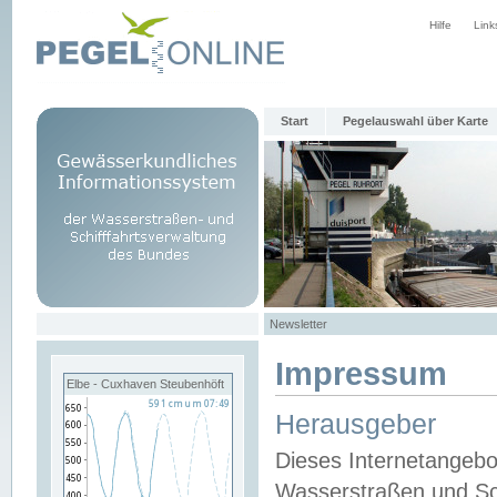
Hilfe
Link
Start
Pegelauswahl über Karte
Newsletter
Impressum
Elbe - Cuxhaven Steubenhöft
Herausgeber
Dieses Internetangebo
Wasserstraßen und Sch