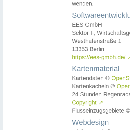
wenden.
Softwareentwickl
EES GmbH
Sektor F, Wirtschafts
Westhafenstraße 1
13353 Berlin
https://ees-gmbh.de/
Kartenmaterial
Kartendaten ©
OpenS
Kartenkacheln ©
Ope
24 Stunden Regenrad
Copyright
↗
Flusseinzugsgebiete 
Webdesign