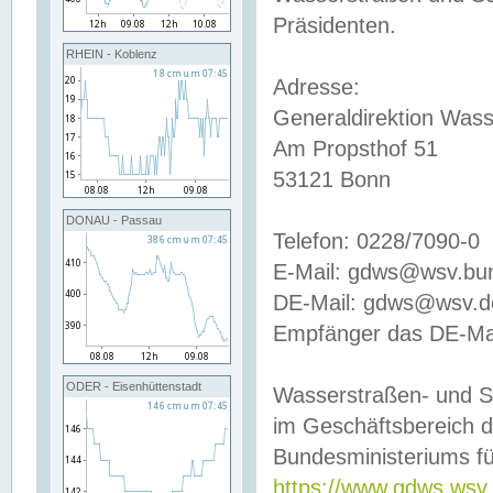
Präsidenten.
RHEIN - Koblenz
Adresse:
Generaldirektion Wass
Am Propsthof 51
53121 Bonn
DONAU - Passau
Telefon: 0228/7090-0
E-Mail: gdws@wsv.bu
DE-Mail: gdws@wsv.de-
Empfänger das DE-Mai
ODER - Eisenhüttenstadt
Wasserstraßen- und S
im Geschäftsbereich 
Bundesministeriums fü
https://www.gdws.wsv