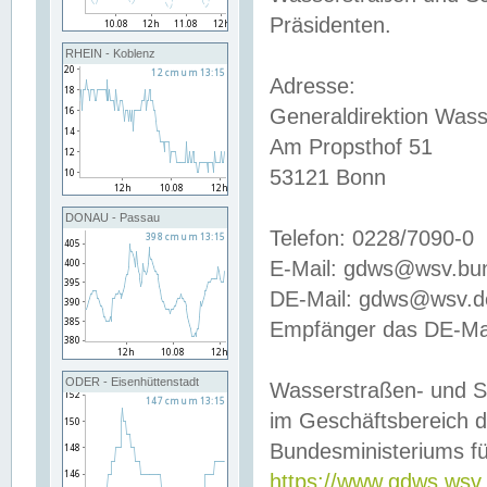
Präsidenten.
RHEIN - Koblenz
Adresse:
Generaldirektion Wass
Am Propsthof 51
53121 Bonn
DONAU - Passau
Telefon: 0228/7090-0
E-Mail: gdws@wsv.bu
DE-Mail: gdws@wsv.de-
Empfänger das DE-Mai
ODER - Eisenhüttenstadt
Wasserstraßen- und S
im Geschäftsbereich 
Bundesministeriums fü
https://www.gdws.wsv