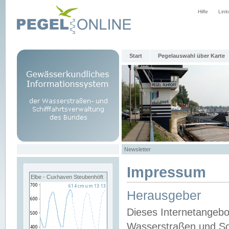
Hilfe
Link
Start
Pegelauswahl über Karte
Newsletter
Impressum
Elbe - Cuxhaven Steubenhöft
Herausgeber
Dieses Internetangebo
Wasserstraßen und Sch