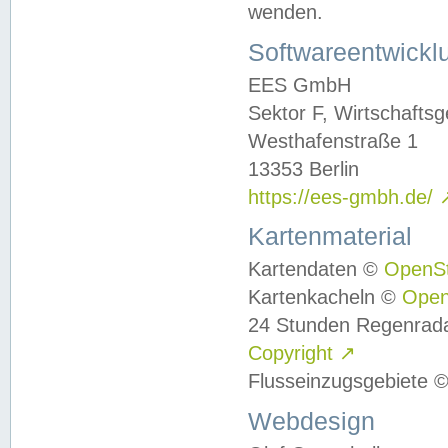
wenden.
Softwareentwickl
EES GmbH
Sektor F, Wirtschafts
Westhafenstraße 1
13353 Berlin
https://ees-gmbh.de/
Kartenmaterial
Kartendaten ©
OpenS
Kartenkacheln ©
Ope
24 Stunden Regenrad
Copyright
↗
Flusseinzugsgebiete 
Webdesign