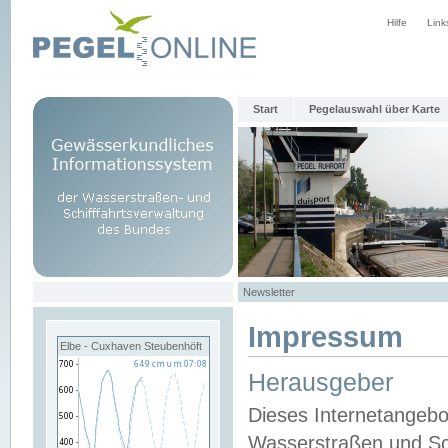
Hilfe
Link
Start
Pegelauswahl über Karte
Newsletter
Impressum
Elbe - Cuxhaven Steubenhöft
Herausgeber
Dieses Internetangebo
Wasserstraßen und Sch