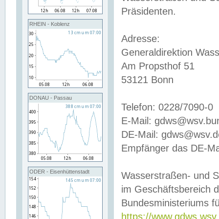
Präsidenten.
RHEIN - Koblenz
Adresse:
Generaldirektion Wass
Am Propsthof 51
53121 Bonn
DONAU - Passau
Telefon: 0228/7090-0
E-Mail: gdws@wsv.bu
DE-Mail: gdws@wsv.de-
Empfänger das DE-Mai
ODER - Eisenhüttenstadt
Wasserstraßen- und S
im Geschäftsbereich 
Bundesministeriums fü
https://www.gdws.wsv