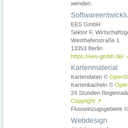
wenden.
Softwareentwickl
EES GmbH
Sektor F, Wirtschafts
Westhafenstraße 1
13353 Berlin
https://ees-gmbh.de/
Kartenmaterial
Kartendaten ©
OpenS
Kartenkacheln ©
Ope
24 Stunden Regenrad
Copyright
↗
Flusseinzugsgebiete 
Webdesign