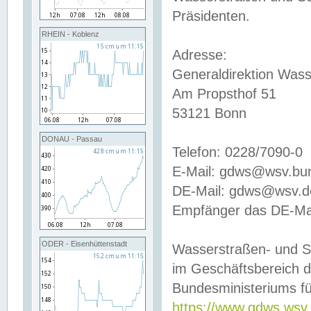
Präsidenten.
RHEIN - Koblenz
Adresse:
Generaldirektion Wass
Am Propsthof 51
53121 Bonn
DONAU - Passau
Telefon: 0228/7090-0
E-Mail: gdws@wsv.bu
DE-Mail: gdws@wsv.de-
Empfänger das DE-Mai
ODER - Eisenhüttenstadt
Wasserstraßen- und S
im Geschäftsbereich 
Bundesministeriums fü
https://www.gdws.wsv