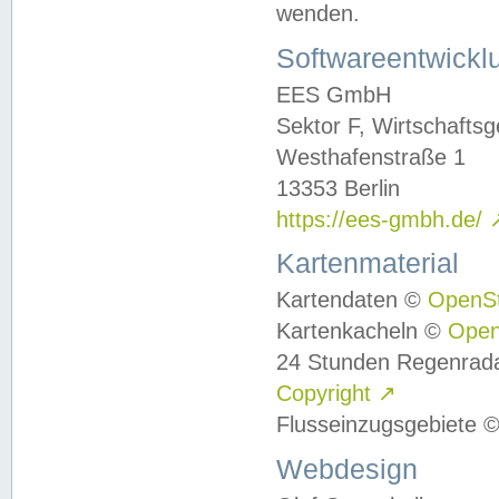
wenden.
Softwareentwickl
EES GmbH
Sektor F, Wirtschafts
Westhafenstraße 1
13353 Berlin
https://ees-gmbh.de/
Kartenmaterial
Kartendaten ©
OpenS
Kartenkacheln ©
Ope
24 Stunden Regenrad
Copyright
↗
Flusseinzugsgebiete 
Webdesign