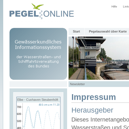
Hilfe
Link
Start
Pegelauswahl über Karte
Newsletter
Impressum
Elbe - Cuxhaven Steubenhöft
Herausgeber
Dieses Internetangebo
Wasserstraßen und Sch