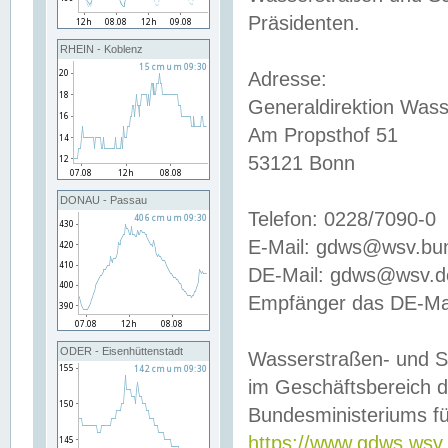
Präsidenten.
RHEIN - Koblenz
Adresse:
Generaldirektion Wass
Am Propsthof 51
53121 Bonn
DONAU - Passau
Telefon: 0228/7090-0
E-Mail: gdws@wsv.bu
DE-Mail: gdws@wsv.de-
Empfänger das DE-Mai
ODER - Eisenhüttenstadt
Wasserstraßen- und S
im Geschäftsbereich 
Bundesministeriums fü
https://www.gdws.wsv