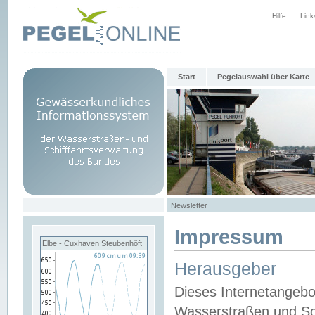
Hilfe
Link
Start
Pegelauswahl über Karte
Newsletter
Impressum
Elbe - Cuxhaven Steubenhöft
Herausgeber
Dieses Internetangebo
Wasserstraßen und Sch