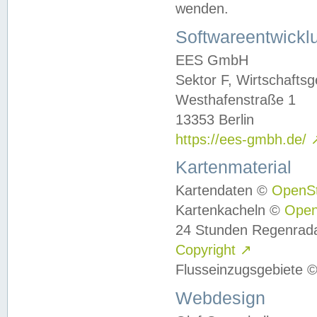
wenden.
Softwareentwickl
EES GmbH
Sektor F, Wirtschafts
Westhafenstraße 1
13353 Berlin
https://ees-gmbh.de/
Kartenmaterial
Kartendaten ©
OpenS
Kartenkacheln ©
Ope
24 Stunden Regenrad
Copyright
↗
Flusseinzugsgebiete 
Webdesign