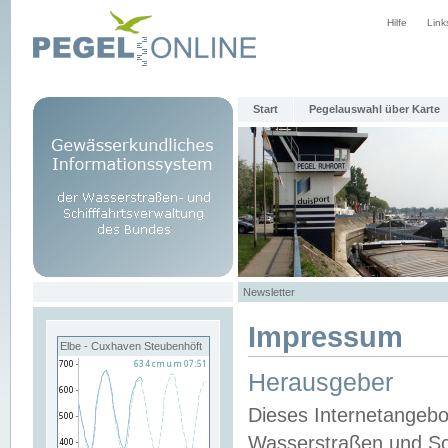
Hilfe
Link
Start
Pegelauswahl über Karte
Newsletter
Impressum
Elbe - Cuxhaven Steubenhöft
Herausgeber
Dieses Internetangebo
Wasserstraßen und Sch