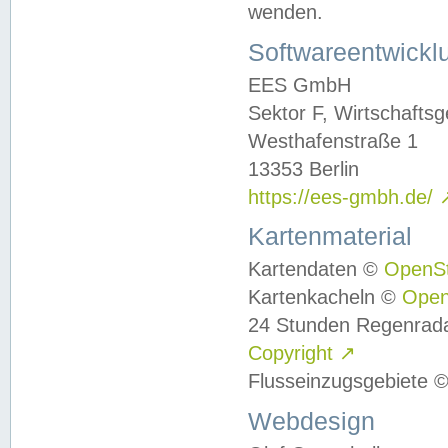
wenden.
Softwareentwickl
EES GmbH
Sektor F, Wirtschafts
Westhafenstraße 1
13353 Berlin
https://ees-gmbh.de/
Kartenmaterial
Kartendaten ©
OpenS
Kartenkacheln ©
Ope
24 Stunden Regenrad
Copyright
↗
Flusseinzugsgebiete 
Webdesign