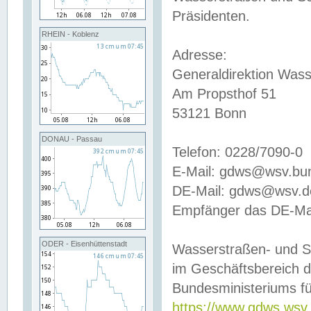
Präsidenten.
RHEIN - Koblenz
Adresse:
Generaldirektion Wass
Am Propsthof 51
53121 Bonn
DONAU - Passau
Telefon: 0228/7090-0
E-Mail: gdws@wsv.bu
DE-Mail: gdws@wsv.de-
Empfänger das DE-Mai
ODER - Eisenhüttenstadt
Wasserstraßen- und S
im Geschäftsbereich 
Bundesministeriums fü
https://www.gdws.wsv