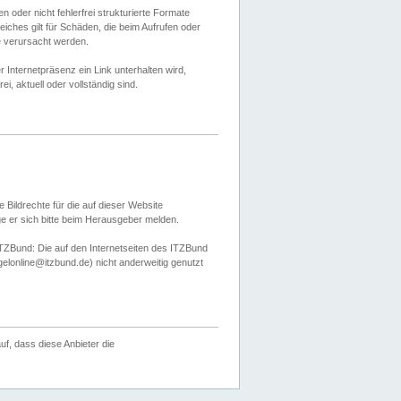
 oder nicht fehlerfrei strukturierte Formate
ches gilt für Schäden, die beim Aufrufen oder
e verursacht werden.
er Internetpräsenz ein Link unterhalten wird,
, aktuell oder vollständig sind.
 Bildrechte für die auf dieser Website
öge er sich bitte beim Herausgeber melden.
TZBund: Die auf den Internetseiten des ITZBund
gelonline@itzbund.de) nicht anderweitig genutzt
f, dass diese Anbieter die