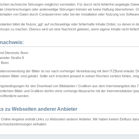
chten technische Störungen möglichst vermeiden. Für durch nicht fehlerfrei angelegte Dateien
gte Unterbrechungen oder anderweitige Störungen können wir keine Haftung übernehmen. Glei
terladen von Daten durch Computerviren oder bei der Installation oder Nutzung von Softwar
daktion bittet die Nutzer, ggf. auf rechtswidrige oder fehlerhafte Inhalte Dritter, zu denen in d
ksam zu machen. Ebenso wird um eine Nachricht gebeten, wenn eigene Inhalte nicht fehlerfrei
dnachweis:
nd Dienstsitz Bonn
asteler Straße 8
 Bonn
iterverwendung der Bilder ist nur nach vorheriger Vereinbarung mit dem ITZBund erlaubt. Die
deten Bilder sind geklärt. Sollte sich trotzdem jemand in seinen Rechten verletzt fühlen, m
ngsbedingungen für den Download von Bilddateien / Grafiken aus dem Internetangebot des I
entlichten Bilder und Grafiken dürfen ohne vorherige Absprache mit der Internetredaktion (pe
röffentlicht werden.
ks zu Webseiten anderer Anbieter
Online-Angebot enthält Links zu Webseiten anderer Anbieter. Wir haben keinen Einfluss darau
schutzbestimmungen einhalten.