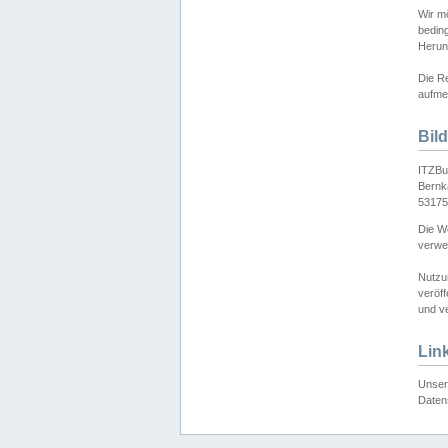
Wir mö
bedin
Herun
Die Re
aufmer
Bil
ITZBu
Bernk
53175
Die We
verwen
Nutzu
veröff
und ve
Lin
Unser 
Daten