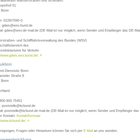
aldirektion Wasserstraßen und Schifffahrt
opsthof 51
 Bonn
on: 0228/7090-0
l: gdws@wsv.bund.de
il: gdws@wsv.de-mail.de (DE-Mail ist nur möglich, wenn Sender und Empfänger das DE-Mail
rstraßen- und Schifffahrtsverwaltung des Bundes (WSV)
schäftsbereich des
sministeriums für Verkehr
://www.gdws.wsv.bund.de/
↗
uktion
nd Dienstsitz Bonn
asteler Straße 8
 Bonn
chland
 0800 800 75451
: poststelle@itzbund.de
il: poststelle@itzbund.de-mail.de (DE-Mail ist nur möglich, wenn Sender und Empfänger das
er Kontakt:
Kontaktformular
//www.itzbund.de/
↗
nregungen, Fragen oder Hinweisen können Sie sich per
E-Mail
an uns wenden.
wareentwicklung