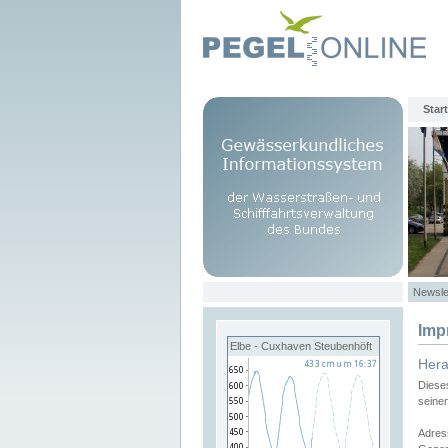
Start
Newsle
Imp
Elbe - Cuxhaven Steubenhöft
Her
Diese
seine
Adres