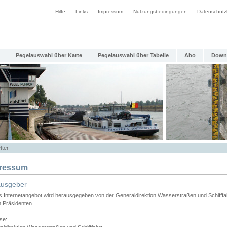
Hilfe
Links
Impressum
Nutzungsbedingungen
Datenschutz
Pegelauswahl über Karte
Pegelauswahl über Tabelle
Abo
Down
tter
ressum
ausgeber
s Internetangebot wird herausgegeben von der Generaldirektion Wasserstraßen und Schifffa
n Präsidenten.
se: