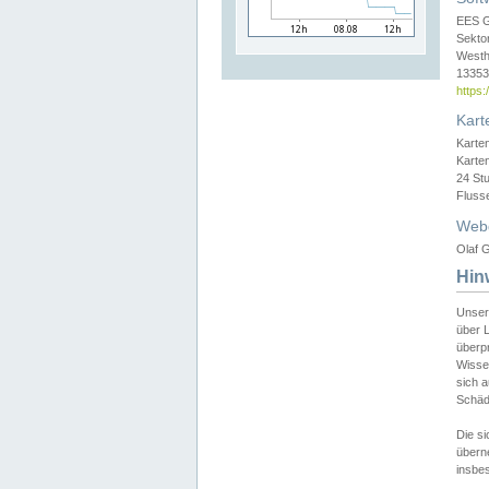
EES 
Sekto
Westh
13353 
https
Kart
Karte
Karte
24 St
Fluss
Web
Olaf G
Hin
Unser
über L
überpr
Wissen
sich a
Schäde
Die si
überne
insbes