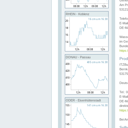
Gener
Am Pr
53121
RHEIN - Koblenz
Telef
E-Mai
DE-Ma
Wasse
im Ge
Bunde
https
DONAU - Passau
Prod
ITZBu
Bernk
53175
Deuts
Tel.:
E-Mail
ODER - Eisenhüttenstadt
DE-Ma
direkt
https:
Bei A
Soft