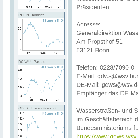
Präsidenten.
RHEIN - Koblenz
Adresse:
Generaldirektion Wass
Am Propsthof 51
53121 Bonn
DONAU - Passau
Telefon: 0228/7090-0
E-Mail: gdws@wsv.bu
DE-Mail: gdws@wsv.de-
Empfänger das DE-Mai
ODER - Eisenhüttenstadt
Wasserstraßen- und S
im Geschäftsbereich 
Bundesministeriums fü
https://www.gdws.wsv