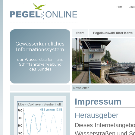
Hilfe
Link
Start
Pegelauswahl über Karte
Newsletter
Impressum
Elbe - Cuxhaven Steubenhöft
Herausgeber
Dieses Internetangebo
Wasserstraßen und Sch