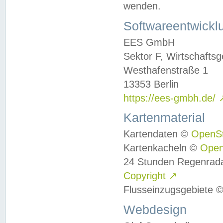
wenden.
Softwareentwickl
EES GmbH
Sektor F, Wirtschafts
Westhafenstraße 1
13353 Berlin
https://ees-gmbh.de/
Kartenmaterial
Kartendaten ©
OpenS
Kartenkacheln ©
Ope
24 Stunden Regenrad
Copyright
↗
Flusseinzugsgebiete 
Webdesign