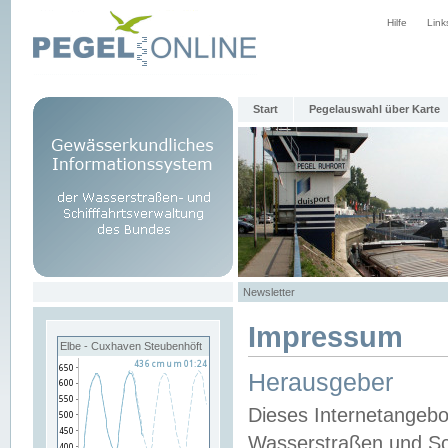
Hilfe
Link
Start
Pegelauswahl über Karte
Newsletter
Impressum
Elbe - Cuxhaven Steubenhöft
Herausgeber
Dieses Internetangebo
Wasserstraßen und Sch