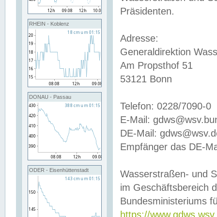
Präsidenten.
RHEIN - Koblenz
Adresse:
Generaldirektion Wass
Am Propsthof 51
53121 Bonn
DONAU - Passau
Telefon: 0228/7090-0
E-Mail: gdws@wsv.bu
DE-Mail: gdws@wsv.de-
Empfänger das DE-Mai
ODER - Eisenhüttenstadt
Wasserstraßen- und S
im Geschäftsbereich 
Bundesministeriums fü
https://www.gdws.wsv