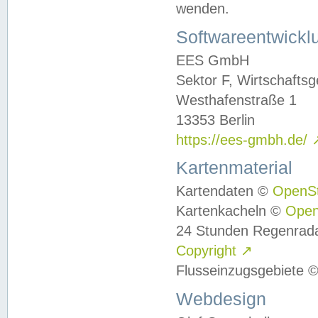
wenden.
Softwareentwickl
EES GmbH
Sektor F, Wirtschafts
Westhafenstraße 1
13353 Berlin
https://ees-gmbh.de/
Kartenmaterial
Kartendaten ©
OpenS
Kartenkacheln ©
Ope
24 Stunden Regenrad
Copyright
↗
Flusseinzugsgebiete 
Webdesign