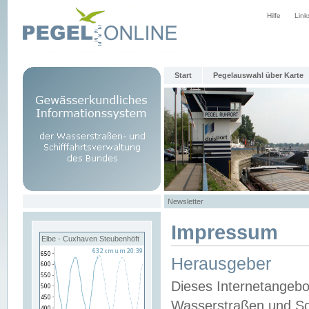
Hilfe
Link
Start
Pegelauswahl über Karte
Newsletter
Impressum
Elbe - Cuxhaven Steubenhöft
Herausgeber
Dieses Internetangebo
Wasserstraßen und Sch