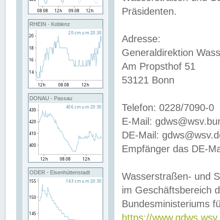
Präsidenten.
RHEIN - Koblenz
Adresse:
Generaldirektion Wass
Am Propsthof 51
53121 Bonn
DONAU - Passau
Telefon: 0228/7090-0
E-Mail: gdws@wsv.bu
DE-Mail: gdws@wsv.de-
Empfänger das DE-Mai
ODER - Eisenhüttenstadt
Wasserstraßen- und S
im Geschäftsbereich 
Bundesministeriums fü
https://www.gdws.wsv