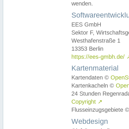
wenden.
Softwareentwickl
EES GmbH
Sektor F, Wirtschafts
Westhafenstraße 1
13353 Berlin
https://ees-gmbh.de/
Kartenmaterial
Kartendaten ©
OpenS
Kartenkacheln ©
Ope
24 Stunden Regenrad
Copyright
↗
Flusseinzugsgebiete 
Webdesign