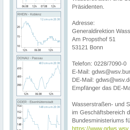
Präsidenten.
RHEIN - Koblenz
Adresse:
Generaldirektion Wass
Am Propsthof 51
53121 Bonn
DONAU - Passau
Telefon: 0228/7090-0
E-Mail: gdws@wsv.bu
DE-Mail: gdws@wsv.de-
Empfänger das DE-Mai
ODER - Eisenhüttenstadt
Wasserstraßen- und S
im Geschäftsbereich 
Bundesministeriums fü
https://www.gdws.wsv