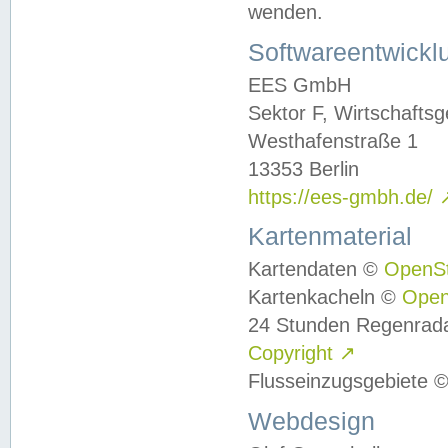
wenden.
Softwareentwickl
EES GmbH
Sektor F, Wirtschafts
Westhafenstraße 1
13353 Berlin
https://ees-gmbh.de/
Kartenmaterial
Kartendaten ©
OpenS
Kartenkacheln ©
Ope
24 Stunden Regenrad
Copyright
↗
Flusseinzugsgebiete 
Webdesign