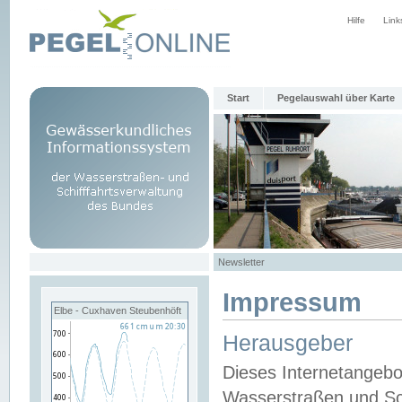
Hilfe
Link
Start
Pegelauswahl über Karte
Newsletter
Impressum
Elbe - Cuxhaven Steubenhöft
Herausgeber
Dieses Internetangebo
Wasserstraßen und Sch