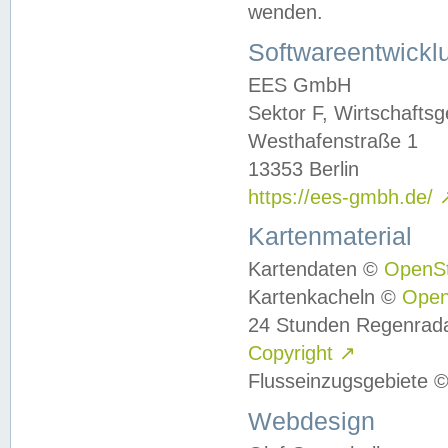
wenden.
Softwareentwickl
EES GmbH
Sektor F, Wirtschafts
Westhafenstraße 1
13353 Berlin
https://ees-gmbh.de/
Kartenmaterial
Kartendaten ©
OpenS
Kartenkacheln ©
Ope
24 Stunden Regenrad
Copyright
↗
Flusseinzugsgebiete 
Webdesign