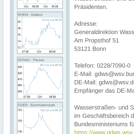
Präsidenten.
RHEIN - Koblenz
Adresse:
Generaldirektion Wass
Am Propsthof 51
53121 Bonn
DONAU - Passau
Telefon: 0228/7090-0
E-Mail: gdws@wsv.bu
DE-Mail: gdws@wsv.de-
Empfänger das DE-Mai
ODER - Eisenhüttenstadt
Wasserstraßen- und S
im Geschäftsbereich 
Bundesministeriums fü
https://www.gdws.wsv