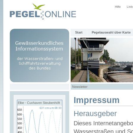
Hilfe
Link
Start
Pegelauswahl über Karte
Newsletter
Impressum
Elbe - Cuxhaven Steubenhöft
Herausgeber
Dieses Internetangebo
Wasserstraßen und Sch