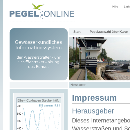
Hilfe
Link
Start
Pegelauswahl über Karte
Newsletter
Impressum
Elbe - Cuxhaven Steubenhöft
Herausgeber
Dieses Internetangebo
Wasserstraßen und Sch