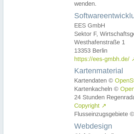
wenden.
Softwareentwickl
EES GmbH
Sektor F, Wirtschafts
Westhafenstraße 1
13353 Berlin
https://ees-gmbh.de/
Kartenmaterial
Kartendaten ©
OpenS
Kartenkacheln ©
Ope
24 Stunden Regenrad
Copyright
↗
Flusseinzugsgebiete 
Webdesign