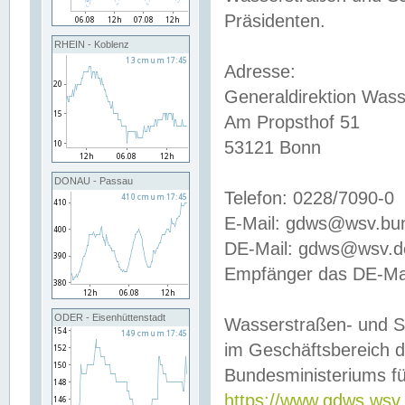
Präsidenten.
RHEIN - Koblenz
Adresse:
Generaldirektion Wass
Am Propsthof 51
53121 Bonn
DONAU - Passau
Telefon: 0228/7090-0
E-Mail: gdws@wsv.bu
DE-Mail: gdws@wsv.de-
Empfänger das DE-Mai
ODER - Eisenhüttenstadt
Wasserstraßen- und S
im Geschäftsbereich 
Bundesministeriums fü
https://www.gdws.wsv