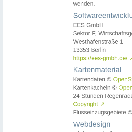
wenden.
Softwareentwickl
EES GmbH
Sektor F, Wirtschafts
Westhafenstraße 1
13353 Berlin
https://ees-gmbh.de/
Kartenmaterial
Kartendaten ©
OpenS
Kartenkacheln ©
Ope
24 Stunden Regenrad
Copyright
↗
Flusseinzugsgebiete 
Webdesign