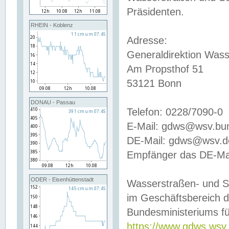
Präsidenten.
RHEIN - Koblenz
Adresse:
Generaldirektion Wass
Am Propsthof 51
53121 Bonn
DONAU - Passau
Telefon: 0228/7090-0
E-Mail: gdws@wsv.bu
DE-Mail: gdws@wsv.de-
Empfänger das DE-Mai
ODER - Eisenhüttenstadt
Wasserstraßen- und S
im Geschäftsbereich 
Bundesministeriums fü
https://www.gdws.wsv