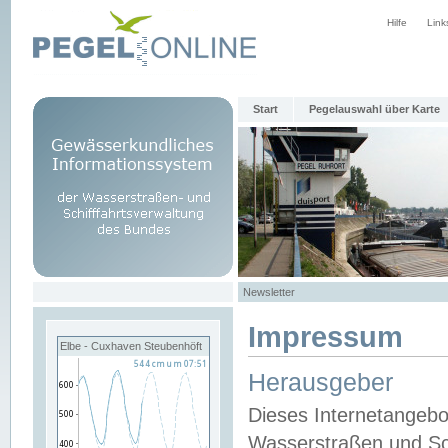
Hilfe
Link
Start
Pegelauswahl über Karte
Newsletter
Impressum
Elbe - Cuxhaven Steubenhöft
Herausgeber
Dieses Internetangebo
Wasserstraßen und Sch