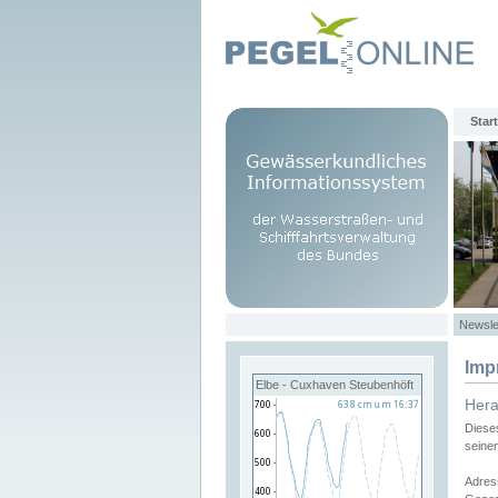
Start
Newsle
Imp
Elbe - Cuxhaven Steubenhöft
Her
Diese
seine
Adres