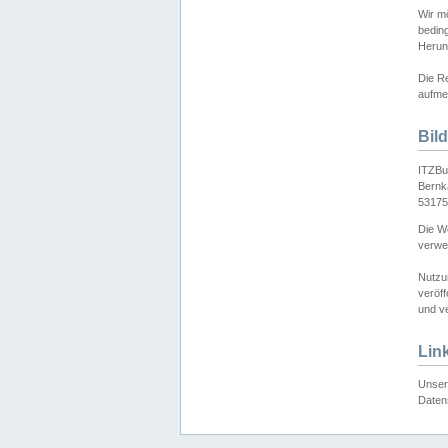
Wir mö
bedin
Herun
Die Re
aufmer
Bil
ITZBu
Bernk
53175
Die We
verwen
Nutzu
veröff
und ve
Lin
Unser 
Daten