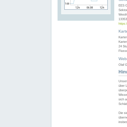
EES 
Sekto
Westh
13353 
https
Kart
Karte
Karte
24 St
Fluss
Web
Olaf G
Hin
Unser
über L
überpr
Wissen
sich a
Schäde
Die si
überne
insbes