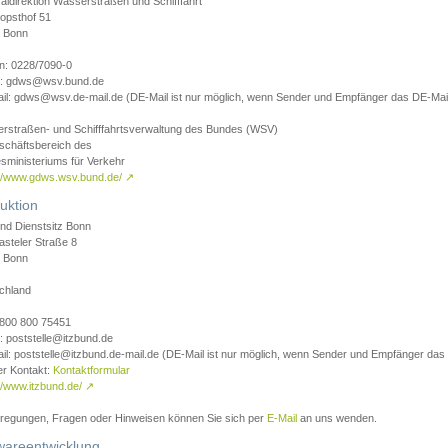
aldirektion Wasserstraßen und Schifffahrt
opsthof 51
 Bonn
on: 0228/7090-0
l: gdws@wsv.bund.de
il: gdws@wsv.de-mail.de (DE-Mail ist nur möglich, wenn Sender und Empfänger das DE-Mail
rstraßen- und Schifffahrtsverwaltung des Bundes (WSV)
schäftsbereich des
sministeriums für Verkehr
://www.gdws.wsv.bund.de/
↗
uktion
nd Dienstsitz Bonn
asteler Straße 8
 Bonn
chland
 0800 800 75451
: poststelle@itzbund.de
il: poststelle@itzbund.de-mail.de (DE-Mail ist nur möglich, wenn Sender und Empfänger das
er Kontakt:
Kontaktformular
//www.itzbund.de/
↗
nregungen, Fragen oder Hinweisen können Sie sich per
E-Mail
an uns wenden.
wareentwicklung