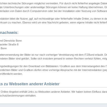
chten technische Störungen möglichst vermeiden. Für durch nicht fehlerfrei angelegte Dateien
gte Unterbrechungen oder anderweitige Störungen können wir keine Haftung übernehmen. Glei
terladen von Daten durch Computerviren oder bei der Installation oder Nutzung von Softwar
daktion bittet die Nutzer, ggf. auf rechtswidrige oder fehlerhafte Inhalte Dritter, zu denen in d
ksam zu machen. Ebenso wird um eine Nachricht gebeten, wenn eigene Inhalte nicht fehlerfrei
dnachweis:
nd Dienstsitz Bonn
asteler Straße 8
 Bonn
iterverwendung der Bilder ist nur nach vorheriger Vereinbarung mit dem ITZBund erlaubt. Die
deten Bilder sind geklärt. Sollte sich trotzdem jemand in seinen Rechten verletzt fühlen, m
ngsbedingungen für den Download von Bilddateien / Grafiken aus dem Internetangebot des I
entlichten Bilder und Grafiken dürfen ohne vorherige Absprache mit der Internetredaktion (pe
röffentlicht werden.
ks zu Webseiten anderer Anbieter
Online-Angebot enthält Links zu Webseiten anderer Anbieter. Wir haben keinen Einfluss darau
schutzbestimmungen einhalten.