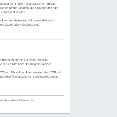
 oder nicht fehlerfrei strukturierte Formate
ches gilt für Schäden, die beim Aufrufen oder
e verursacht werden.
er Internetpräsenz ein Link unterhalten wird,
, aktuell oder vollständig sind.
 Bildrechte für die auf dieser Website
öge er sich bitte beim Herausgeber melden.
TZBund: Die auf den Internetseiten des ITZBund
gelonline@itzbund.de) nicht anderweitig genutzt
f, dass diese Anbieter die