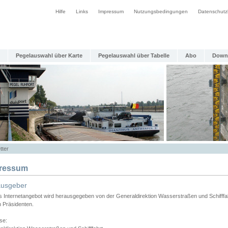
Hilfe
Links
Impressum
Nutzungsbedingungen
Datenschutz
Pegelauswahl über Karte
Pegelauswahl über Tabelle
Abo
Down
tter
ressum
ausgeber
s Internetangebot wird herausgegeben von der Generaldirektion Wasserstraßen und Schifffa
n Präsidenten.
se: