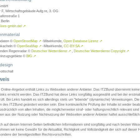
GmbH
r F, Wirtschaftsgebäude Aufg.re, 3. OG
afenstraße 1
Berlin
://ees-gmbh.de/
↗
enmaterial
ndaten ©
OpenStreetMap
↗
-Mitwirkende,
Open Database Lizenz
↗
nkacheln ©
OpenSeaMap
↗
-Mitwirkende,
CC-BY-SA
↗
unden Regenradar ©
Deutscher Wetterdienst
↗
,
Deutscher Wetterdienst Copyright
↗
einzugsgebiete ©
BfG
↗
design
ottschall
weis
 Online-Angebot enthält Links zu Webseiten anderer Anbieter. Das ITZBund übernimmt keine V
inks erreicht werden. Das ITZBund hat diese Links sorgfältig ausgewählt und bei der erstmal
üft. Bei Links handelt es sich allerdings stets um "lebende" (dynamische) Verweisungen. Die
 des ITZBund geändert worden sein. Eine kontinuierliche Prüfung der Inhalte ist weder beab
usdrücklich von allen Inhalten, die möglicherweise straf- oder haftungsrechtlich relevant sin
n aus der Nutzung oder Nichtnutzung der Webseiten anderer Anbieter haftet ausschließlich d
ch auf diesen Internet-Seiten befindlichen Informationen sind sorgfältig und nach besten 
hmen wir keine Gewähr für die Aktualität, Richtigkeit und Vollständigkeit der sich auf diese
ondere der bereitgestellten Rechtsvorschriften.