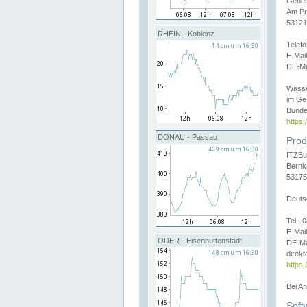
Gener
Am Pr
53121
RHEIN - Koblenz
Telef
E-Mai
DE-Ma
Wasse
im Ge
Bunde
https
DONAU - Passau
Prod
ITZBu
Bernk
53175
Deuts
Tel.:
E-Mail
ODER - Eisenhüttenstadt
DE-Ma
direkt
https:
Bei A
Soft