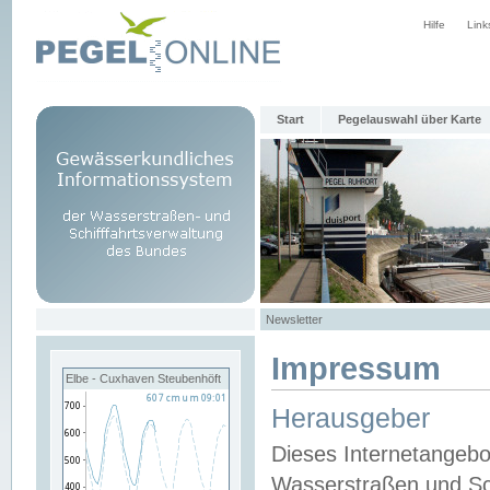
Hilfe
Link
Start
Pegelauswahl über Karte
Newsletter
Impressum
Elbe - Cuxhaven Steubenhöft
Herausgeber
Dieses Internetangebo
Wasserstraßen und Sch