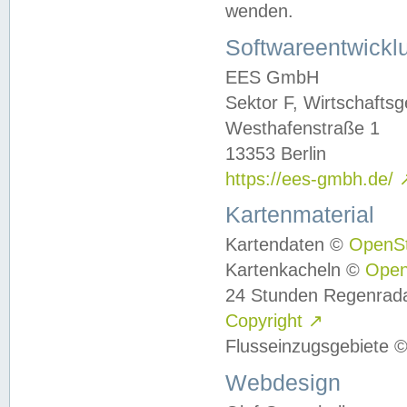
wenden.
Softwareentwickl
EES GmbH
Sektor F, Wirtschafts
Westhafenstraße 1
13353 Berlin
https://ees-gmbh.de/
Kartenmaterial
Kartendaten ©
OpenS
Kartenkacheln ©
Ope
24 Stunden Regenrad
Copyright
↗
Flusseinzugsgebiete 
Webdesign