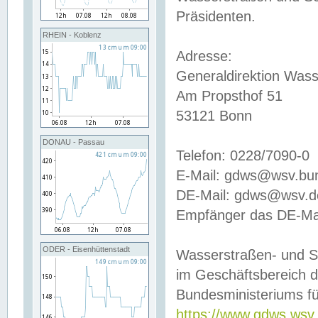
Präsidenten.
RHEIN - Koblenz
Adresse:
Generaldirektion Wass
Am Propsthof 51
53121 Bonn
DONAU - Passau
Telefon: 0228/7090-0
E-Mail: gdws@wsv.bu
DE-Mail: gdws@wsv.de-
Empfänger das DE-Mai
ODER - Eisenhüttenstadt
Wasserstraßen- und S
im Geschäftsbereich 
Bundesministeriums fü
https://www.gdws.wsv