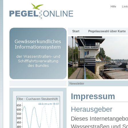
Hilfe
Link
Start
Pegelauswahl über Karte
Newsletter
Impressum
Elbe - Cuxhaven Steubenhöft
Herausgeber
Dieses Internetangebo
Wasserstraßen und Sch