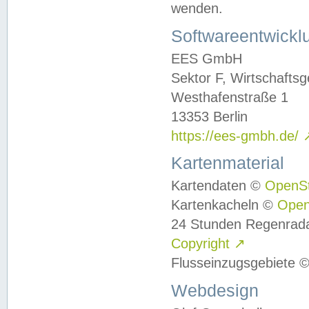
wenden.
Softwareentwickl
EES GmbH
Sektor F, Wirtschafts
Westhafenstraße 1
13353 Berlin
https://ees-gmbh.de/
Kartenmaterial
Kartendaten ©
OpenS
Kartenkacheln ©
Ope
24 Stunden Regenrad
Copyright
↗
Flusseinzugsgebiete 
Webdesign