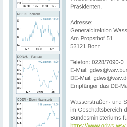
Präsidenten.
RHEIN - Koblenz
Adresse:
Generaldirektion Wass
Am Propsthof 51
53121 Bonn
DONAU - Passau
Telefon: 0228/7090-0
E-Mail: gdws@wsv.bu
DE-Mail: gdws@wsv.de-
Empfänger das DE-Mai
ODER - Eisenhüttenstadt
Wasserstraßen- und S
im Geschäftsbereich 
Bundesministeriums fü
https://www.gdws.wsv