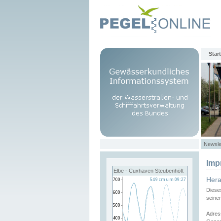
Start
Newsle
Imp
Elbe - Cuxhaven Steubenhöft
Her
Diese
seine
Adres