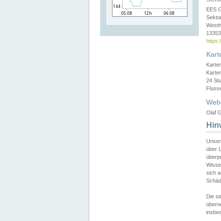
EES 
Sekto
Westh
13353 
https
Kart
Karte
Karte
24 St
Fluss
Web
Olaf G
Hin
Unser
über L
überpr
Wissen
sich a
Schäde
Die si
überne
insbes