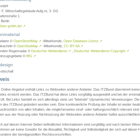
GmbH
r F, Wirtschaftsgebäude Aufg.re, 3. OG
afenstraße 1
Berlin
://ees-gmbh.de/
↗
enmaterial
ndaten ©
OpenStreetMap
↗
-Mitwirkende,
Open Database Lizenz
↗
nkacheln ©
OpenSeaMap
↗
-Mitwirkende,
CC-BY-SA
↗
unden Regenradar ©
Deutscher Wetterdienst
↗
,
Deutscher Wetterdienst Copyright
↗
einzugsgebiete ©
BfG
↗
design
ottschall
weis
 Online-Angebot enthält Links zu Webseiten anderer Anbieter. Das ITZBund übernimmt keine V
inks erreicht werden. Das ITZBund hat diese Links sorgfältig ausgewählt und bei der erstmal
üft. Bei Links handelt es sich allerdings stets um "lebende" (dynamische) Verweisungen. Die
 des ITZBund geändert worden sein. Eine kontinuierliche Prüfung der Inhalte ist weder beab
usdrücklich von allen Inhalten, die möglicherweise straf- oder haftungsrechtlich relevant sin
n aus der Nutzung oder Nichtnutzung der Webseiten anderer Anbieter haftet ausschließlich d
ch auf diesen Internet-Seiten befindlichen Informationen sind sorgfältig und nach besten 
hmen wir keine Gewähr für die Aktualität, Richtigkeit und Vollständigkeit der sich auf diese
ondere der bereitgestellten Rechtsvorschriften.