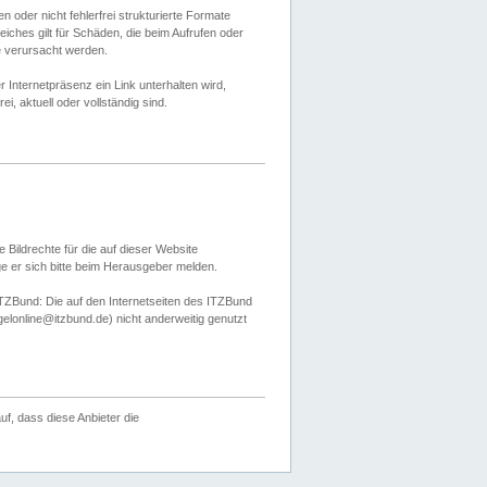
 oder nicht fehlerfrei strukturierte Formate
ches gilt für Schäden, die beim Aufrufen oder
e verursacht werden.
er Internetpräsenz ein Link unterhalten wird,
, aktuell oder vollständig sind.
 Bildrechte für die auf dieser Website
öge er sich bitte beim Herausgeber melden.
TZBund: Die auf den Internetseiten des ITZBund
gelonline@itzbund.de) nicht anderweitig genutzt
f, dass diese Anbieter die