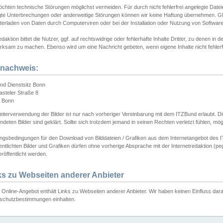
chten technische Störungen möglichst vermeiden. Für durch nicht fehlerfrei angelegte Dateien
gte Unterbrechungen oder anderweitige Störungen können wir keine Haftung übernehmen. Glei
terladen von Daten durch Computerviren oder bei der Installation oder Nutzung von Softwar
daktion bittet die Nutzer, ggf. auf rechtswidrige oder fehlerhafte Inhalte Dritter, zu denen in d
ksam zu machen. Ebenso wird um eine Nachricht gebeten, wenn eigene Inhalte nicht fehlerfrei
dnachweis:
nd Dienstsitz Bonn
asteler Straße 8
 Bonn
iterverwendung der Bilder ist nur nach vorheriger Vereinbarung mit dem ITZBund erlaubt. Die
deten Bilder sind geklärt. Sollte sich trotzdem jemand in seinen Rechten verletzt fühlen, m
ngsbedingungen für den Download von Bilddateien / Grafiken aus dem Internetangebot des I
entlichten Bilder und Grafiken dürfen ohne vorherige Absprache mit der Internetredaktion (pe
röffentlicht werden.
ks zu Webseiten anderer Anbieter
Online-Angebot enthält Links zu Webseiten anderer Anbieter. Wir haben keinen Einfluss darau
schutzbestimmungen einhalten.