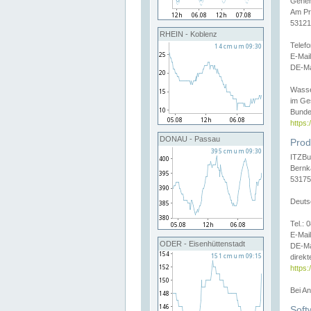
Gener
Am Pr
53121
RHEIN - Koblenz
Telef
E-Mai
DE-Ma
Wasse
im Ge
Bunde
https
DONAU - Passau
Prod
ITZBu
Bernk
53175
Deuts
Tel.:
E-Mail
ODER - Eisenhüttenstadt
DE-Ma
direkt
https:
Bei A
Soft