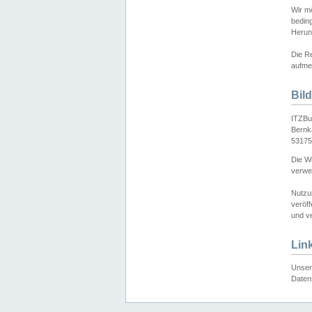
Wir mö
bedin
Herun
Die Re
aufmer
Bil
ITZBu
Bernk
53175
Die We
verwen
Nutzu
veröff
und ve
Lin
Unser 
Daten