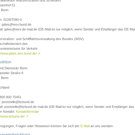
aldirektion Wasserstraßen und Schifffahrt
opsthof 51
 Bonn
on: 0228/7090-0
l: gdws@wsv.bund.de
il: gdws@wsv.de-mail.de (DE-Mail ist nur möglich, wenn Sender und Empfänger das DE-Mail
rstraßen- und Schifffahrtsverwaltung des Bundes (WSV)
schäftsbereich des
sministeriums für Verkehr
://www.gdws.wsv.bund.de/
↗
uktion
nd Dienstsitz Bonn
asteler Straße 8
 Bonn
chland
 0800 800 75451
: poststelle@itzbund.de
il: poststelle@itzbund.de-mail.de (DE-Mail ist nur möglich, wenn Sender und Empfänger das
er Kontakt:
Kontaktformular
//www.itzbund.de/
↗
nregungen, Fragen oder Hinweisen können Sie sich per
E-Mail
an uns wenden.
wareentwicklung