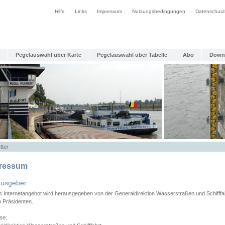
Hilfe
Links
Impressum
Nutzungsbedingungen
Datenschutz
Pegelauswahl über Karte
Pegelauswahl über Tabelle
Abo
Down
tter
ressum
ausgeber
s Internetangebot wird herausgegeben von der Generaldirektion Wasserstraßen und Schifffa
n Präsidenten.
se: