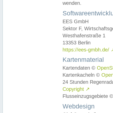
wenden.
Softwareentwickl
EES GmbH
Sektor F, Wirtschafts
Westhafenstraße 1
13353 Berlin
https://ees-gmbh.de/
Kartenmaterial
Kartendaten ©
OpenS
Kartenkacheln ©
Ope
24 Stunden Regenrad
Copyright
↗
Flusseinzugsgebiete 
Webdesign