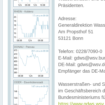
Präsidenten.
RHEIN - Koblenz
Adresse:
Generaldirektion Wass
Am Propsthof 51
53121 Bonn
DONAU - Passau
Telefon: 0228/7090-0
E-Mail: gdws@wsv.bu
DE-Mail: gdws@wsv.de-
Empfänger das DE-Mai
ODER - Eisenhüttenstadt
Wasserstraßen- und S
im Geschäftsbereich 
Bundesministeriums fü
https://www.gdws.wsv