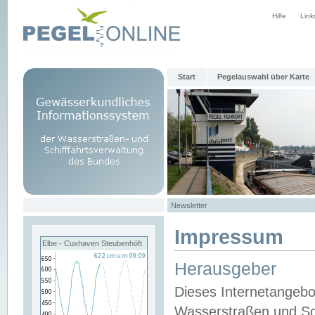
Hilfe
Link
Start
Pegelauswahl über Karte
Newsletter
Impressum
Elbe - Cuxhaven Steubenhöft
Herausgeber
Dieses Internetangebo
Wasserstraßen und Sch