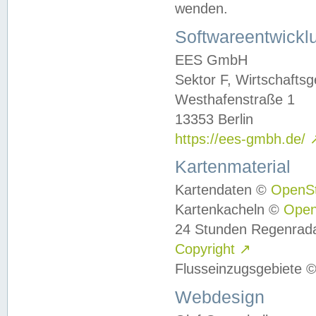
wenden.
Softwareentwickl
EES GmbH
Sektor F, Wirtschafts
Westhafenstraße 1
13353 Berlin
https://ees-gmbh.de/
Kartenmaterial
Kartendaten ©
OpenS
Kartenkacheln ©
Ope
24 Stunden Regenrad
Copyright
↗
Flusseinzugsgebiete 
Webdesign