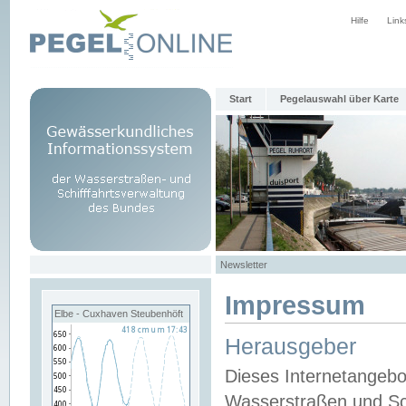
Hilfe
Link
Start
Pegelauswahl über Karte
Newsletter
Impressum
Elbe - Cuxhaven Steubenhöft
Herausgeber
Dieses Internetangebo
Wasserstraßen und Sch