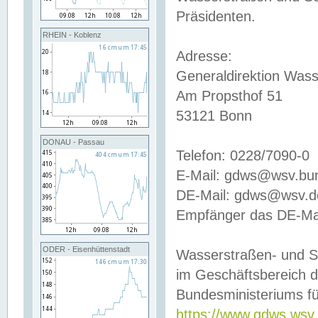
Präsidenten.
RHEIN - Koblenz
Adresse:
Generaldirektion Wass
Am Propsthof 51
53121 Bonn
DONAU - Passau
Telefon: 0228/7090-0
E-Mail: gdws@wsv.bu
DE-Mail: gdws@wsv.de-
Empfänger das DE-Mai
ODER - Eisenhüttenstadt
Wasserstraßen- und S
im Geschäftsbereich 
Bundesministeriums fü
https://www.gdws.wsv