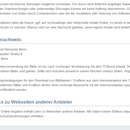
chten technische Störungen möglichst vermeiden. Für durch nicht fehlerfrei angelegte Dateien
gte Unterbrechungen oder anderweitige Störungen können wir keine Haftung übernehmen. Glei
terladen von Daten durch Computerviren oder bei der Installation oder Nutzung von Softwar
daktion bittet die Nutzer, ggf. auf rechtswidrige oder fehlerhafte Inhalte Dritter, zu denen in d
ksam zu machen. Ebenso wird um eine Nachricht gebeten, wenn eigene Inhalte nicht fehlerfrei
dnachweis:
nd Dienstsitz Bonn
asteler Straße 8
 Bonn
iterverwendung der Bilder ist nur nach vorheriger Vereinbarung mit dem ITZBund erlaubt. Die
deten Bilder sind geklärt. Sollte sich trotzdem jemand in seinen Rechten verletzt fühlen, m
ngsbedingungen für den Download von Bilddateien / Grafiken aus dem Internetangebot des I
entlichten Bilder und Grafiken dürfen ohne vorherige Absprache mit der Internetredaktion (pe
röffentlicht werden.
ks zu Webseiten anderer Anbieter
Online-Angebot enthält Links zu Webseiten anderer Anbieter. Wir haben keinen Einfluss darau
schutzbestimmungen einhalten.