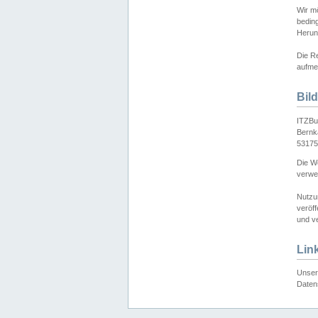
Wir mö
bedin
Herun
Die Re
aufmer
Bil
ITZBu
Bernk
53175
Die We
verwen
Nutzu
veröff
und ve
Lin
Unser 
Daten