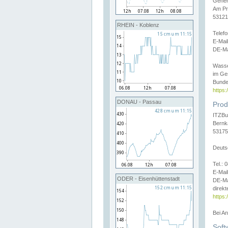
Gener
Am Pr
53121
RHEIN - Koblenz
Telef
E-Mai
DE-Ma
Wasse
im Ge
Bunde
https
DONAU - Passau
Prod
ITZBu
Bernk
53175
Deuts
Tel.:
E-Mail
ODER - Eisenhüttenstadt
DE-Ma
direkt
https:
Bei A
Soft