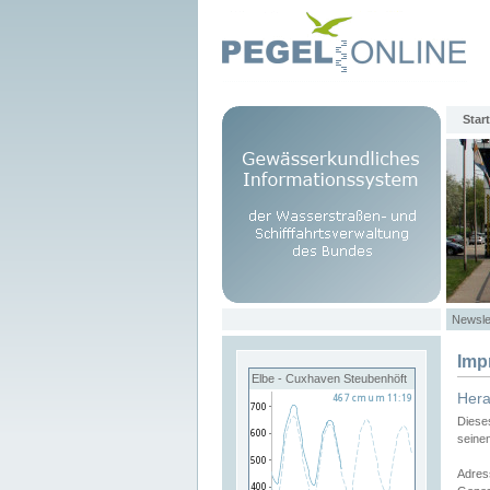
Start
Newsle
Imp
Elbe - Cuxhaven Steubenhöft
Her
Diese
seine
Adres