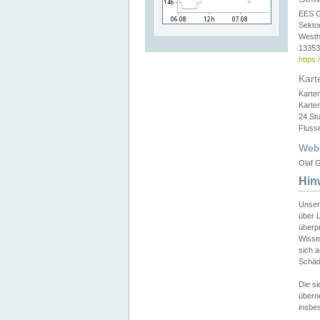
EES 
Sekto
Westh
13353 
https
Kart
Karte
Karte
24 St
Fluss
Web
Olaf G
Hin
Unser
über L
überpr
Wissen
sich a
Schäde
Die si
überne
insbes