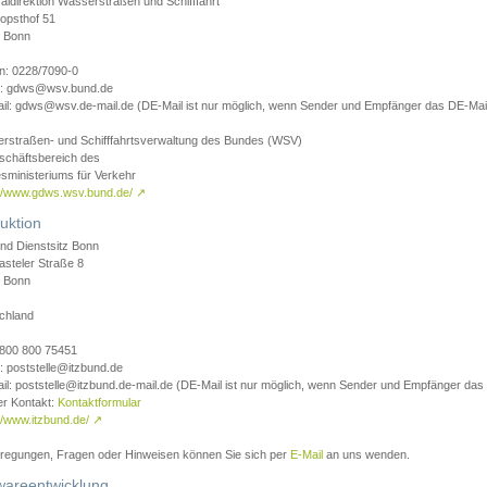
aldirektion Wasserstraßen und Schifffahrt
opsthof 51
 Bonn
on: 0228/7090-0
l: gdws@wsv.bund.de
il: gdws@wsv.de-mail.de (DE-Mail ist nur möglich, wenn Sender und Empfänger das DE-Mail
rstraßen- und Schifffahrtsverwaltung des Bundes (WSV)
schäftsbereich des
sministeriums für Verkehr
://www.gdws.wsv.bund.de/
↗
uktion
nd Dienstsitz Bonn
asteler Straße 8
 Bonn
chland
 0800 800 75451
: poststelle@itzbund.de
il: poststelle@itzbund.de-mail.de (DE-Mail ist nur möglich, wenn Sender und Empfänger das
er Kontakt:
Kontaktformular
//www.itzbund.de/
↗
nregungen, Fragen oder Hinweisen können Sie sich per
E-Mail
an uns wenden.
wareentwicklung