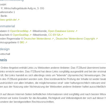
GmbH
r F, Wirtschaftsgebäude Aufg.re, 3. OG
afenstraße 1
Berlin
://ees-gmbh.de/
↗
enmaterial
ndaten ©
OpenStreetMap
↗
-Mitwirkende,
Open Database Lizenz
↗
nkacheln ©
OpenSeaMap
↗
-Mitwirkende,
CC-BY-SA
↗
unden Regenradar ©
Deutscher Wetterdienst
↗
,
Deutscher Wetterdienst Copyright
↗
einzugsgebiete ©
BfG
↗
design
ottschall
weis
 Online-Angebot enthält Links zu Webseiten anderer Anbieter. Das ITZBund übernimmt keine V
inks erreicht werden. Das ITZBund hat diese Links sorgfältig ausgewählt und bei der erstmal
üft. Bei Links handelt es sich allerdings stets um "lebende" (dynamische) Verweisungen. Die
 des ITZBund geändert worden sein. Eine kontinuierliche Prüfung der Inhalte ist weder beab
usdrücklich von allen Inhalten, die möglicherweise straf- oder haftungsrechtlich relevant sin
n aus der Nutzung oder Nichtnutzung der Webseiten anderer Anbieter haftet ausschließlich d
ch auf diesen Internet-Seiten befindlichen Informationen sind sorgfältig und nach besten 
hmen wir keine Gewähr für die Aktualität, Richtigkeit und Vollständigkeit der sich auf diese
ondere der bereitgestellten Rechtsvorschriften.