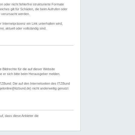
 oder nicht fehlerfrei strukturierte Formate
ches gilt für Schäden, die beim Aufrufen oder
e verursacht werden.
er Internetpräsenz ein Link unterhalten wird,
, aktuell oder vollständig sind.
 Bildrechte für die auf dieser Website
öge er sich bitte beim Herausgeber melden.
TZBund: Die auf den Internetseiten des ITZBund
gelonline@itzbund.de) nicht anderweitig genutzt
f, dass diese Anbieter die