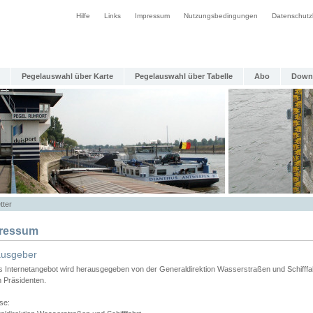
Hilfe
Links
Impressum
Nutzungsbedingungen
Datenschutz
Pegelauswahl über Karte
Pegelauswahl über Tabelle
Abo
Down
tter
ressum
ausgeber
s Internetangebot wird herausgegeben von der Generaldirektion Wasserstraßen und Schifffa
n Präsidenten.
se: