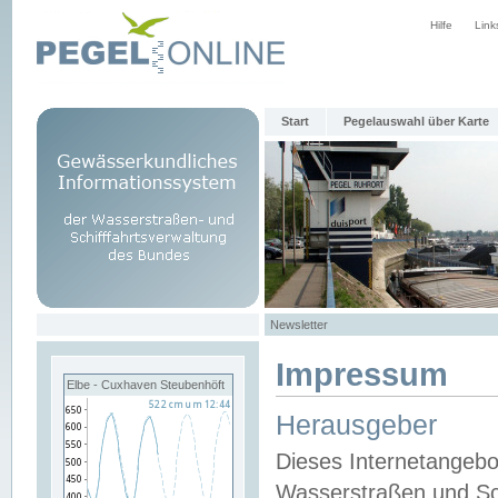
Hilfe
Link
Start
Pegelauswahl über Karte
Newsletter
Impressum
Elbe - Cuxhaven Steubenhöft
Herausgeber
Dieses Internetangebo
Wasserstraßen und Sch