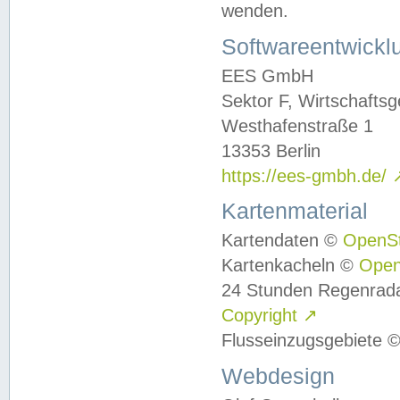
wenden.
Softwareentwickl
EES GmbH
Sektor F, Wirtschafts
Westhafenstraße 1
13353 Berlin
https://ees-gmbh.de/
Kartenmaterial
Kartendaten ©
OpenS
Kartenkacheln ©
Ope
24 Stunden Regenrad
Copyright
↗
Flusseinzugsgebiete 
Webdesign