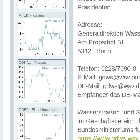
Präsidenten.
RHEIN - Koblenz
Adresse:
Generaldirektion Wass
Am Propsthof 51
53121 Bonn
DONAU - Passau
Telefon: 0228/7090-0
E-Mail: gdws@wsv.bu
DE-Mail: gdws@wsv.de-
Empfänger das DE-Mai
ODER - Eisenhüttenstadt
Wasserstraßen- und S
im Geschäftsbereich 
Bundesministeriums fü
https://www.gdws.wsv