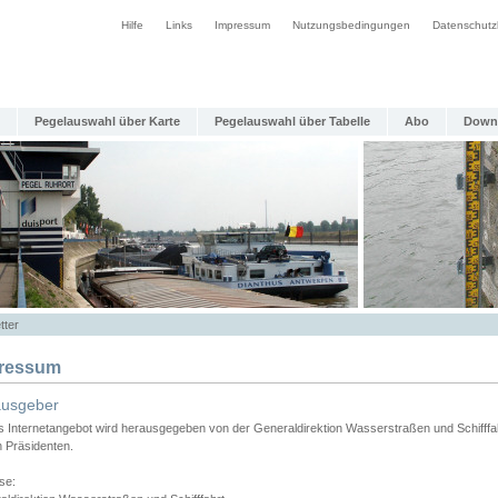
Hilfe
Links
Impressum
Nutzungsbedingungen
Datenschutz
Pegelauswahl über Karte
Pegelauswahl über Tabelle
Abo
Down
tter
ressum
ausgeber
s Internetangebot wird herausgegeben von der Generaldirektion Wasserstraßen und Schifffa
n Präsidenten.
se: