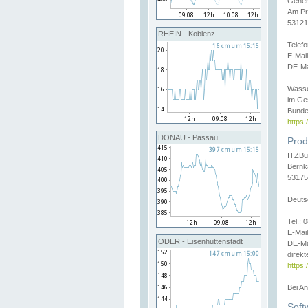
Gener
Am Pr
53121
RHEIN - Koblenz
Telef
E-Mai
DE-Ma
Wasse
im Ge
Bunde
https
DONAU - Passau
Prod
ITZBu
Bernk
53175
Deuts
Tel.:
E-Mail
ODER - Eisenhüttenstadt
DE-Ma
direkt
https:
Bei A
Soft