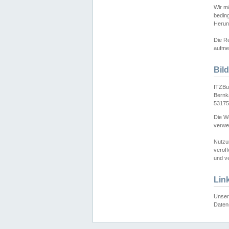
Wir mö
bedin
Herun
Die Re
aufmer
Bil
ITZBu
Bernk
53175
Die We
verwen
Nutzu
veröff
und ve
Lin
Unser 
Daten