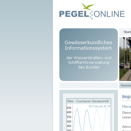
Start
Newsle
Imp
Elbe - Cuxhaven Steubenhöft
Her
Diese
seine
Adres