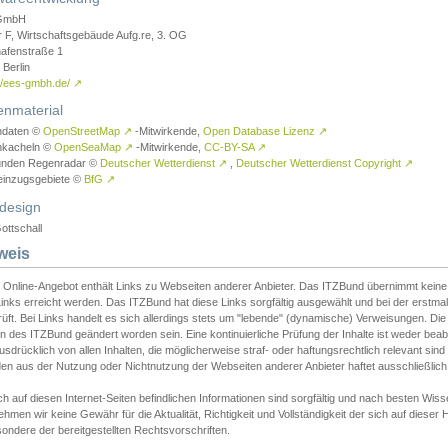
GmbH
r F, Wirtschaftsgebäude Aufg.re, 3. OG
afenstraße 1
Berlin
://ees-gmbh.de/
↗
enmaterial
ndaten ©
OpenStreetMap
↗
-Mitwirkende,
Open Database Lizenz
↗
nkacheln ©
OpenSeaMap
↗
-Mitwirkende,
CC-BY-SA
↗
unden Regenradar ©
Deutscher Wetterdienst
↗
,
Deutscher Wetterdienst Copyright
↗
einzugsgebiete ©
BfG
↗
design
ottschall
weis
 Online-Angebot enthält Links zu Webseiten anderer Anbieter. Das ITZBund übernimmt keine V
inks erreicht werden. Das ITZBund hat diese Links sorgfältig ausgewählt und bei der erstmal
üft. Bei Links handelt es sich allerdings stets um "lebende" (dynamische) Verweisungen. Die
 des ITZBund geändert worden sein. Eine kontinuierliche Prüfung der Inhalte ist weder beab
usdrücklich von allen Inhalten, die möglicherweise straf- oder haftungsrechtlich relevant sin
n aus der Nutzung oder Nichtnutzung der Webseiten anderer Anbieter haftet ausschließlich d
ch auf diesen Internet-Seiten befindlichen Informationen sind sorgfältig und nach besten 
hmen wir keine Gewähr für die Aktualität, Richtigkeit und Vollständigkeit der sich auf diese
ondere der bereitgestellten Rechtsvorschriften.