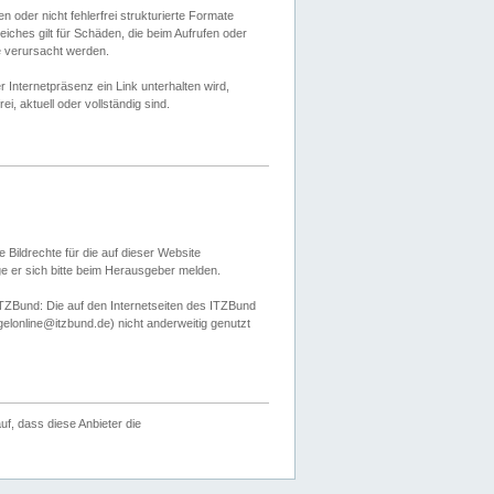
 oder nicht fehlerfrei strukturierte Formate
ches gilt für Schäden, die beim Aufrufen oder
e verursacht werden.
er Internetpräsenz ein Link unterhalten wird,
, aktuell oder vollständig sind.
 Bildrechte für die auf dieser Website
öge er sich bitte beim Herausgeber melden.
TZBund: Die auf den Internetseiten des ITZBund
gelonline@itzbund.de) nicht anderweitig genutzt
f, dass diese Anbieter die