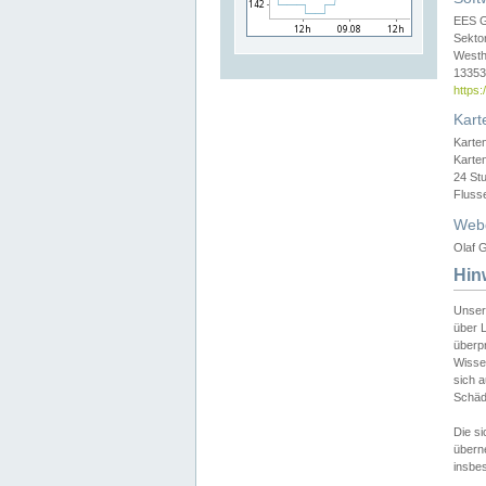
EES 
Sekto
Westh
13353 
https
Kart
Karte
Karte
24 St
Fluss
Web
Olaf G
Hin
Unser
über L
überpr
Wissen
sich a
Schäde
Die si
überne
insbes