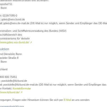
aldirektion Wasserstraßen und Schifffahrt
opsthof 51
 Bonn
on: 0228/7090-0
l: gdws@wsv.bund.de
il: gdws@wsv.de-mail.de (DE-Mail ist nur möglich, wenn Sender und Empfänger das DE-Mail
rstraßen- und Schifffahrtsverwaltung des Bundes (WSV)
schäftsbereich des
sministeriums für Verkehr
://www.gdws.wsv.bund.de/
↗
uktion
nd Dienstsitz Bonn
asteler Straße 8
 Bonn
chland
 0800 800 75451
: poststelle@itzbund.de
il: poststelle@itzbund.de-mail.de (DE-Mail ist nur möglich, wenn Sender und Empfänger das
er Kontakt:
Kontaktformular
//www.itzbund.de/
↗
nregungen, Fragen oder Hinweisen können Sie sich per
E-Mail
an uns wenden.
wareentwicklung