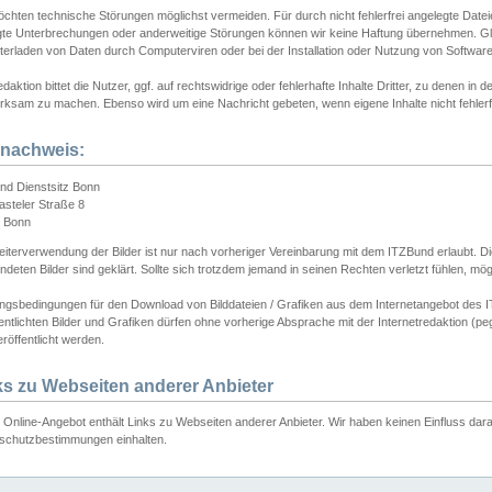
chten technische Störungen möglichst vermeiden. Für durch nicht fehlerfrei angelegte Dateien
gte Unterbrechungen oder anderweitige Störungen können wir keine Haftung übernehmen. Glei
terladen von Daten durch Computerviren oder bei der Installation oder Nutzung von Softwar
daktion bittet die Nutzer, ggf. auf rechtswidrige oder fehlerhafte Inhalte Dritter, zu denen in d
ksam zu machen. Ebenso wird um eine Nachricht gebeten, wenn eigene Inhalte nicht fehlerfrei
dnachweis:
nd Dienstsitz Bonn
asteler Straße 8
 Bonn
iterverwendung der Bilder ist nur nach vorheriger Vereinbarung mit dem ITZBund erlaubt. Die
deten Bilder sind geklärt. Sollte sich trotzdem jemand in seinen Rechten verletzt fühlen, m
ngsbedingungen für den Download von Bilddateien / Grafiken aus dem Internetangebot des I
entlichten Bilder und Grafiken dürfen ohne vorherige Absprache mit der Internetredaktion (pe
röffentlicht werden.
ks zu Webseiten anderer Anbieter
Online-Angebot enthält Links zu Webseiten anderer Anbieter. Wir haben keinen Einfluss darau
schutzbestimmungen einhalten.