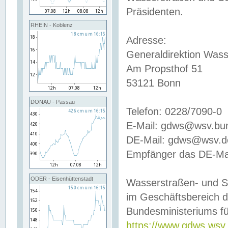
Präsidenten.
RHEIN - Koblenz
Adresse:
Generaldirektion Wass
Am Propsthof 51
53121 Bonn
DONAU - Passau
Telefon: 0228/7090-0
E-Mail: gdws@wsv.bu
DE-Mail: gdws@wsv.de-
Empfänger das DE-Mai
ODER - Eisenhüttenstadt
Wasserstraßen- und S
im Geschäftsbereich 
Bundesministeriums fü
https://www.gdws.wsv