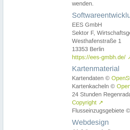
wenden.
Softwareentwickl
EES GmbH
Sektor F, Wirtschafts
Westhafenstraße 1
13353 Berlin
https://ees-gmbh.de/
Kartenmaterial
Kartendaten ©
OpenS
Kartenkacheln ©
Ope
24 Stunden Regenrad
Copyright
↗
Flusseinzugsgebiete 
Webdesign