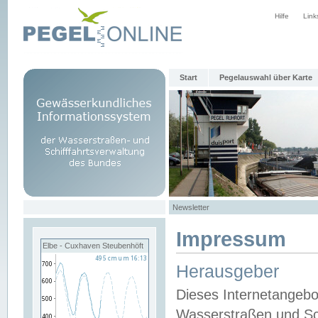
Hilfe
Link
Start
Pegelauswahl über Karte
Newsletter
Impressum
Elbe - Cuxhaven Steubenhöft
Herausgeber
Dieses Internetangebo
Wasserstraßen und Sch