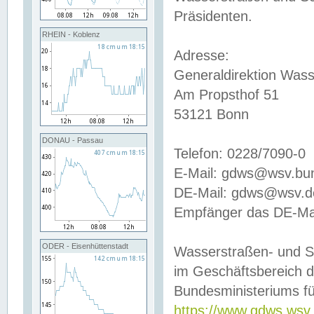
Präsidenten.
RHEIN - Koblenz
Adresse:
Generaldirektion Wass
Am Propsthof 51
53121 Bonn
DONAU - Passau
Telefon: 0228/7090-0
E-Mail: gdws@wsv.bu
DE-Mail: gdws@wsv.de-
Empfänger das DE-Mai
ODER - Eisenhüttenstadt
Wasserstraßen- und S
im Geschäftsbereich 
Bundesministeriums fü
https://www.gdws.wsv