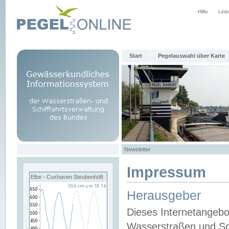
Hilfe
Link
Start
Pegelauswahl über Karte
Newsletter
Impressum
Elbe - Cuxhaven Steubenhöft
Herausgeber
Dieses Internetangebo
Wasserstraßen und Sch