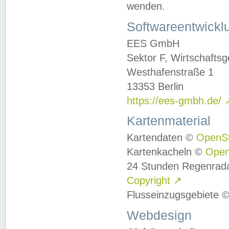
wenden.
Softwareentwickl
EES GmbH
Sektor F, Wirtschafts
Westhafenstraße 1
13353 Berlin
https://ees-gmbh.de/
Kartenmaterial
Kartendaten ©
OpenS
Kartenkacheln ©
Ope
24 Stunden Regenrad
Copyright
↗
Flusseinzugsgebiete 
Webdesign