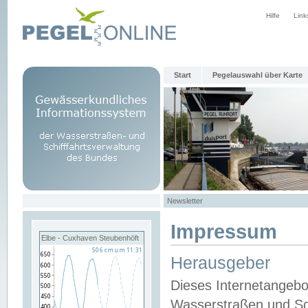
Hilfe
Link
Start
Pegelauswahl über Karte
Newsletter
Impressum
Elbe - Cuxhaven Steubenhöft
Herausgeber
Dieses Internetangebo
Wasserstraßen und Sch