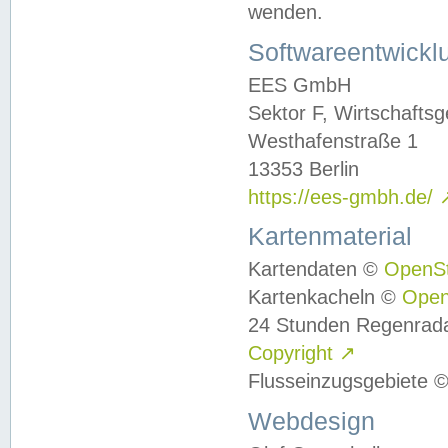
wenden.
Softwareentwickl
EES GmbH
Sektor F, Wirtschafts
Westhafenstraße 1
13353 Berlin
https://ees-gmbh.de/
Kartenmaterial
Kartendaten ©
OpenS
Kartenkacheln ©
Ope
24 Stunden Regenrad
Copyright
↗
Flusseinzugsgebiete 
Webdesign