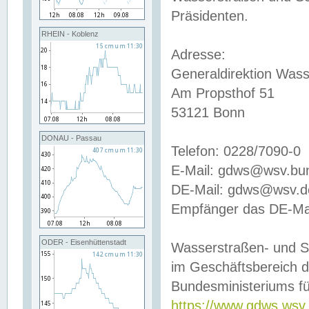
Präsidenten.
RHEIN - Koblenz
Adresse:
Generaldirektion Wass
Am Propsthof 51
53121 Bonn
DONAU - Passau
Telefon: 0228/7090-0
E-Mail: gdws@wsv.bu
DE-Mail: gdws@wsv.de-
Empfänger das DE-Mai
ODER - Eisenhüttenstadt
Wasserstraßen- und S
im Geschäftsbereich 
Bundesministeriums fü
https://www.gdws.wsv