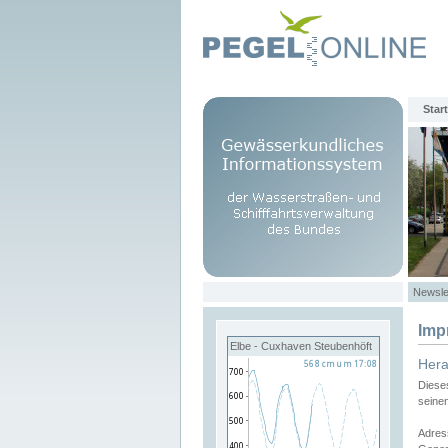
Start
Newsle
Imp
Elbe - Cuxhaven Steubenhöft
Her
Diese
seine
Adres