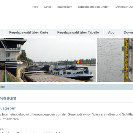
Hilfe
Links
Impressum
Nutzungsbedingungen
Datenschutz
Pegelauswahl über Karte
Pegelauswahl über Tabelle
Abo
Down
tter
ressum
ausgeber
s Internetangebot wird herausgegeben von der Generaldirektion Wasserstraßen und Schifffa
n Präsidenten.
se: