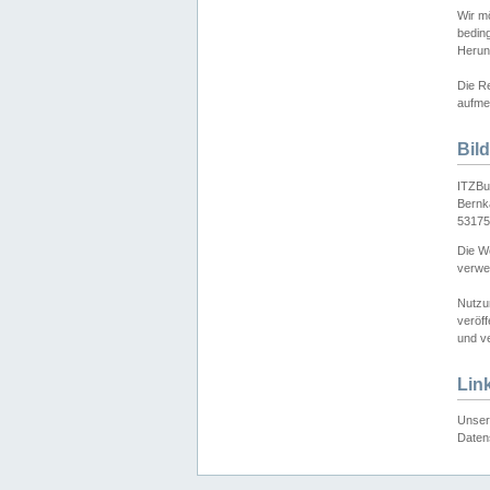
Wir mö
bedin
Herun
Die Re
aufmer
Bil
ITZBu
Bernk
53175
Die We
verwen
Nutzu
veröff
und ve
Lin
Unser 
Daten