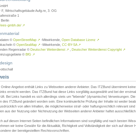
GmbH
r F, Wirtschaftsgebäude Aufg.re, 3. OG
afenstraße 1
Berlin
://ees-gmbh.de/
↗
enmaterial
ndaten ©
OpenStreetMap
↗
-Mitwirkende,
Open Database Lizenz
↗
nkacheln ©
OpenSeaMap
↗
-Mitwirkende,
CC-BY-SA
↗
unden Regenradar ©
Deutscher Wetterdienst
↗
,
Deutscher Wetterdienst Copyright
↗
einzugsgebiete ©
BfG
↗
design
ottschall
weis
 Online-Angebot enthält Links zu Webseiten anderer Anbieter. Das ITZBund übernimmt keine V
inks erreicht werden. Das ITZBund hat diese Links sorgfältig ausgewählt und bei der erstmal
üft. Bei Links handelt es sich allerdings stets um "lebende" (dynamische) Verweisungen. Die
 des ITZBund geändert worden sein. Eine kontinuierliche Prüfung der Inhalte ist weder beab
usdrücklich von allen Inhalten, die möglicherweise straf- oder haftungsrechtlich relevant sin
n aus der Nutzung oder Nichtnutzung der Webseiten anderer Anbieter haftet ausschließlich d
ch auf diesen Internet-Seiten befindlichen Informationen sind sorgfältig und nach besten 
hmen wir keine Gewähr für die Aktualität, Richtigkeit und Vollständigkeit der sich auf diese
ondere der bereitgestellten Rechtsvorschriften.