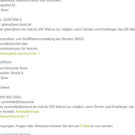
aldirektion Wasserstraßen und Schifffahrt
opsthof 51
 Bonn
on: 0228/7090-0
l: gdws@wsv.bund.de
il: gdws@wsv.de-mail.de (DE-Mail ist nur möglich, wenn Sender und Empfänger das DE-Mail
rstraßen- und Schifffahrtsverwaltung des Bundes (WSV)
schäftsbereich des
sministeriums für Verkehr
://www.gdws.wsv.bund.de/
↗
uktion
nd Dienstsitz Bonn
asteler Straße 8
 Bonn
chland
 0800 800 75451
: poststelle@itzbund.de
il: poststelle@itzbund.de-mail.de (DE-Mail ist nur möglich, wenn Sender und Empfänger das
er Kontakt:
Kontaktformular
//www.itzbund.de/
↗
nregungen, Fragen oder Hinweisen können Sie sich per
E-Mail
an uns wenden.
wareentwicklung