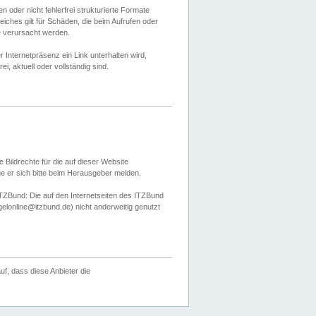
 oder nicht fehlerfrei strukturierte Formate
ches gilt für Schäden, die beim Aufrufen oder
e verursacht werden.
er Internetpräsenz ein Link unterhalten wird,
, aktuell oder vollständig sind.
 Bildrechte für die auf dieser Website
öge er sich bitte beim Herausgeber melden.
TZBund: Die auf den Internetseiten des ITZBund
gelonline@itzbund.de) nicht anderweitig genutzt
f, dass diese Anbieter die