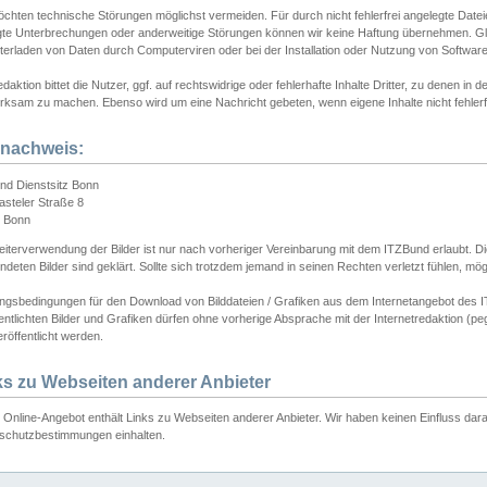
chten technische Störungen möglichst vermeiden. Für durch nicht fehlerfrei angelegte Dateien
gte Unterbrechungen oder anderweitige Störungen können wir keine Haftung übernehmen. Glei
terladen von Daten durch Computerviren oder bei der Installation oder Nutzung von Softwar
daktion bittet die Nutzer, ggf. auf rechtswidrige oder fehlerhafte Inhalte Dritter, zu denen in d
ksam zu machen. Ebenso wird um eine Nachricht gebeten, wenn eigene Inhalte nicht fehlerfrei
dnachweis:
nd Dienstsitz Bonn
asteler Straße 8
 Bonn
iterverwendung der Bilder ist nur nach vorheriger Vereinbarung mit dem ITZBund erlaubt. Die
deten Bilder sind geklärt. Sollte sich trotzdem jemand in seinen Rechten verletzt fühlen, m
ngsbedingungen für den Download von Bilddateien / Grafiken aus dem Internetangebot des I
entlichten Bilder und Grafiken dürfen ohne vorherige Absprache mit der Internetredaktion (pe
röffentlicht werden.
ks zu Webseiten anderer Anbieter
Online-Angebot enthält Links zu Webseiten anderer Anbieter. Wir haben keinen Einfluss darau
schutzbestimmungen einhalten.