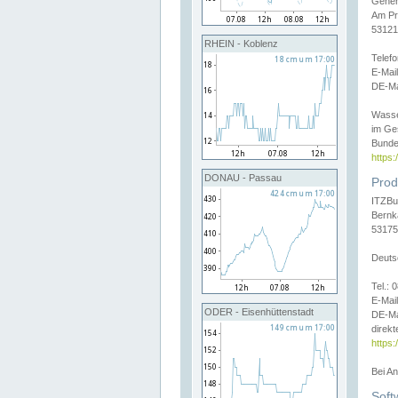
Gener
Am Pr
53121
RHEIN - Koblenz
Telef
E-Mai
DE-Ma
Wasse
im Ge
Bunde
https
DONAU - Passau
Prod
ITZBu
Bernk
53175
Deuts
Tel.:
E-Mail
ODER - Eisenhüttenstadt
DE-Ma
direkt
https:
Bei A
Soft