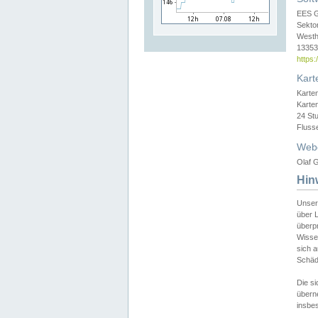
EES 
Sekto
Westh
13353 
https
Kart
Karte
Karte
24 St
Fluss
Web
Olaf G
Hin
Unser
über L
überpr
Wissen
sich a
Schäde
Die si
überne
insbes