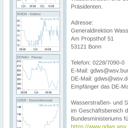
Präsidenten.
RHEIN - Koblenz
Adresse:
Generaldirektion Wass
Am Propsthof 51
53121 Bonn
DONAU - Passau
Telefon: 0228/7090-0
E-Mail: gdws@wsv.bu
DE-Mail: gdws@wsv.de-
Empfänger das DE-Mai
ODER - Eisenhüttenstadt
Wasserstraßen- und S
im Geschäftsbereich 
Bundesministeriums fü
https://www.gdws.wsv