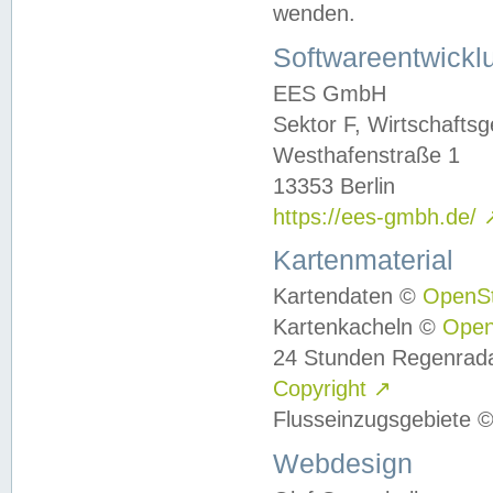
wenden.
Softwareentwickl
EES GmbH
Sektor F, Wirtschafts
Westhafenstraße 1
13353 Berlin
https://ees-gmbh.de/
Kartenmaterial
Kartendaten ©
OpenS
Kartenkacheln ©
Ope
24 Stunden Regenrad
Copyright
↗
Flusseinzugsgebiete 
Webdesign