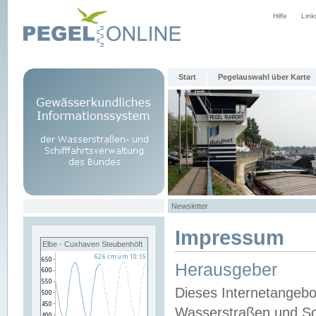
Hilfe
Link
Start
Pegelauswahl über Karte
Newsletter
Impressum
Elbe - Cuxhaven Steubenhöft
Herausgeber
Dieses Internetangebo
Wasserstraßen und Sch