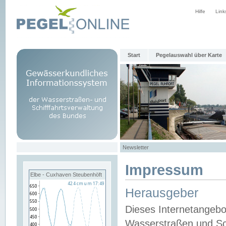
Hilfe
Link
Start
Pegelauswahl über Karte
Newsletter
Impressum
Elbe - Cuxhaven Steubenhöft
Herausgeber
Dieses Internetangebo
Wasserstraßen und Sch