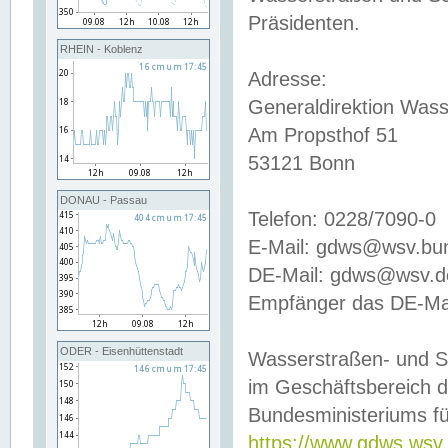
Präsidenten.
RHEIN - Koblenz
Adresse:
Generaldirektion Wass
Am Propsthof 51
53121 Bonn
DONAU - Passau
Telefon: 0228/7090-0
E-Mail: gdws@wsv.bu
DE-Mail: gdws@wsv.de-
Empfänger das DE-Mai
ODER - Eisenhüttenstadt
Wasserstraßen- und S
im Geschäftsbereich 
Bundesministeriums fü
https://www.gdws.wsv