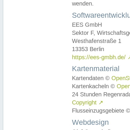
wenden.
Softwareentwickl
EES GmbH
Sektor F, Wirtschafts
Westhafenstraße 1
13353 Berlin
https://ees-gmbh.de/
Kartenmaterial
Kartendaten ©
OpenS
Kartenkacheln ©
Ope
24 Stunden Regenrad
Copyright
↗
Flusseinzugsgebiete 
Webdesign