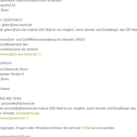
aldirektion Wasserstraßen und Schifffahrt
opsthof 51
 Bonn
on: 0228/7090-0
l: gdws@wsv.bund.de
il: gdws@wsv.de-mail.de (DE-Mail ist nur möglich, wenn Sender und Empfänger das DE-Mail
rstraßen- und Schifffahrtsverwaltung des Bundes (WSV)
schäftsbereich des
sministeriums für Verkehr
://www.gdws.wsv.bund.de/
↗
uktion
nd Dienstsitz Bonn
asteler Straße 8
 Bonn
chland
 0800 800 75451
: poststelle@itzbund.de
il: poststelle@itzbund.de-mail.de (DE-Mail ist nur möglich, wenn Sender und Empfänger das
er Kontakt:
Kontaktformular
//www.itzbund.de/
↗
nregungen, Fragen oder Hinweisen können Sie sich per
E-Mail
an uns wenden.
wareentwicklung