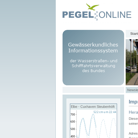
Start
Newsle
Imp
Elbe - Cuxhaven Steubenhöft
Her
Diese
seine
Adres