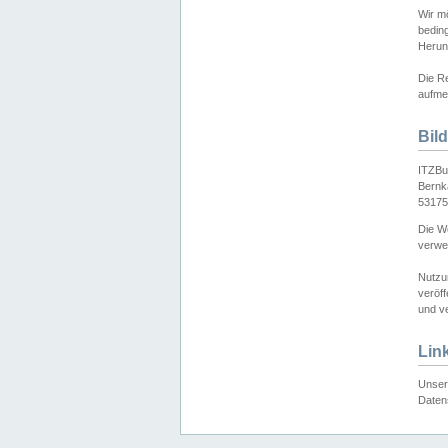
Wir mö
bedin
Herun
Die Re
aufmer
Bil
ITZBu
Bernk
53175
Die We
verwen
Nutzu
veröff
und ve
Lin
Unser 
Daten