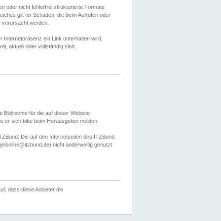
 oder nicht fehlerfrei strukturierte Formate
ches gilt für Schäden, die beim Aufrufen oder
e verursacht werden.
er Internetpräsenz ein Link unterhalten wird,
, aktuell oder vollständig sind.
 Bildrechte für die auf dieser Website
öge er sich bitte beim Herausgeber melden.
TZBund: Die auf den Internetseiten des ITZBund
gelonline@itzbund.de) nicht anderweitig genutzt
f, dass diese Anbieter die