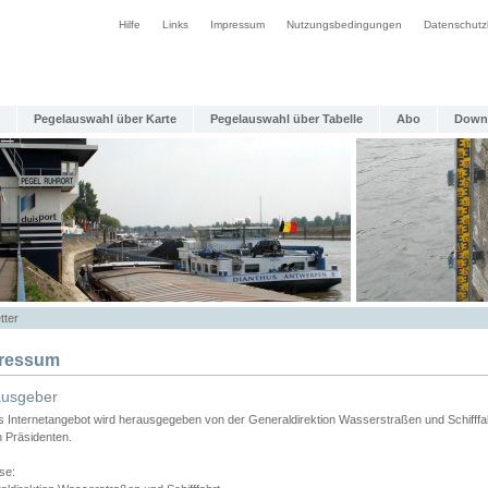
Hilfe
Links
Impressum
Nutzungsbedingungen
Datenschutz
Pegelauswahl über Karte
Pegelauswahl über Tabelle
Abo
Down
tter
ressum
ausgeber
s Internetangebot wird herausgegeben von der Generaldirektion Wasserstraßen und Schifffa
n Präsidenten.
se: