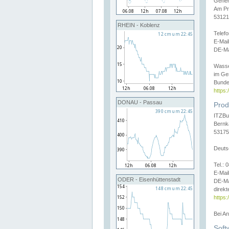
Gener
Am Pr
53121
RHEIN - Koblenz
Telef
E-Mai
DE-Ma
Wasse
im Ge
Bunde
https
DONAU - Passau
Prod
ITZBu
Bernk
53175
Deuts
Tel.:
E-Mail
ODER - Eisenhüttenstadt
DE-Ma
direkt
https:
Bei A
Soft