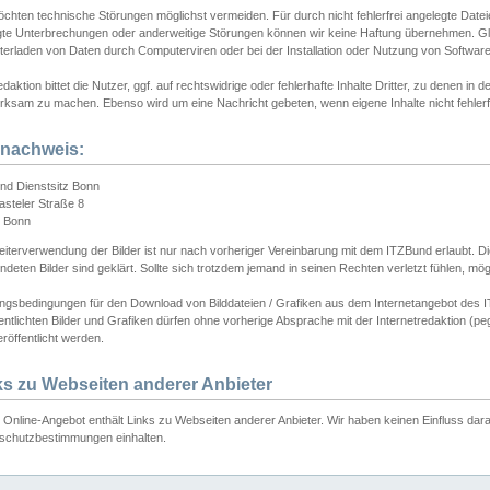
chten technische Störungen möglichst vermeiden. Für durch nicht fehlerfrei angelegte Dateien
gte Unterbrechungen oder anderweitige Störungen können wir keine Haftung übernehmen. Glei
terladen von Daten durch Computerviren oder bei der Installation oder Nutzung von Softwar
daktion bittet die Nutzer, ggf. auf rechtswidrige oder fehlerhafte Inhalte Dritter, zu denen in d
ksam zu machen. Ebenso wird um eine Nachricht gebeten, wenn eigene Inhalte nicht fehlerfrei
dnachweis:
nd Dienstsitz Bonn
asteler Straße 8
 Bonn
iterverwendung der Bilder ist nur nach vorheriger Vereinbarung mit dem ITZBund erlaubt. Die
deten Bilder sind geklärt. Sollte sich trotzdem jemand in seinen Rechten verletzt fühlen, m
ngsbedingungen für den Download von Bilddateien / Grafiken aus dem Internetangebot des I
entlichten Bilder und Grafiken dürfen ohne vorherige Absprache mit der Internetredaktion (pe
röffentlicht werden.
ks zu Webseiten anderer Anbieter
Online-Angebot enthält Links zu Webseiten anderer Anbieter. Wir haben keinen Einfluss darau
schutzbestimmungen einhalten.