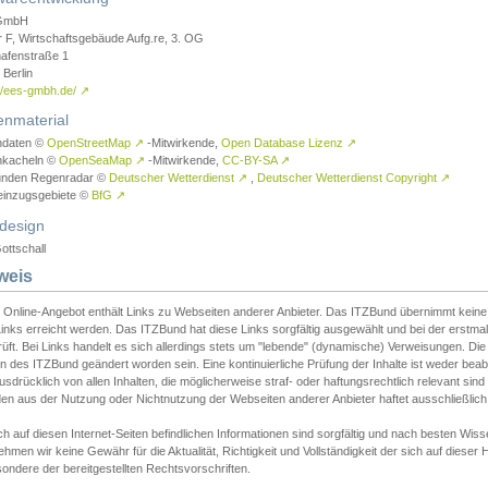
GmbH
r F, Wirtschaftsgebäude Aufg.re, 3. OG
afenstraße 1
Berlin
://ees-gmbh.de/
↗
enmaterial
ndaten ©
OpenStreetMap
↗
-Mitwirkende,
Open Database Lizenz
↗
nkacheln ©
OpenSeaMap
↗
-Mitwirkende,
CC-BY-SA
↗
unden Regenradar ©
Deutscher Wetterdienst
↗
,
Deutscher Wetterdienst Copyright
↗
einzugsgebiete ©
BfG
↗
design
ottschall
weis
 Online-Angebot enthält Links zu Webseiten anderer Anbieter. Das ITZBund übernimmt keine V
inks erreicht werden. Das ITZBund hat diese Links sorgfältig ausgewählt und bei der erstmal
üft. Bei Links handelt es sich allerdings stets um "lebende" (dynamische) Verweisungen. Die
 des ITZBund geändert worden sein. Eine kontinuierliche Prüfung der Inhalte ist weder beab
usdrücklich von allen Inhalten, die möglicherweise straf- oder haftungsrechtlich relevant sin
n aus der Nutzung oder Nichtnutzung der Webseiten anderer Anbieter haftet ausschließlich d
ch auf diesen Internet-Seiten befindlichen Informationen sind sorgfältig und nach besten 
hmen wir keine Gewähr für die Aktualität, Richtigkeit und Vollständigkeit der sich auf diese
ondere der bereitgestellten Rechtsvorschriften.