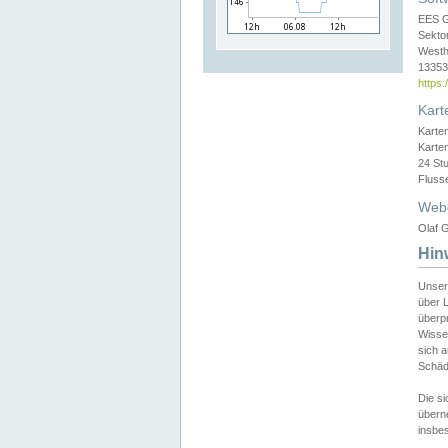
EES 
Sekto
Westh
13353 
https
Kart
Karte
Karte
24 St
Fluss
Web
Olaf G
Hin
Unser
über L
überpr
Wissen
sich a
Schäde
Die si
überne
insbes