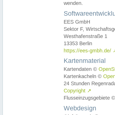
wenden.
Softwareentwickl
EES GmbH
Sektor F, Wirtschafts
Westhafenstraße 1
13353 Berlin
https://ees-gmbh.de/
Kartenmaterial
Kartendaten ©
OpenS
Kartenkacheln ©
Ope
24 Stunden Regenrad
Copyright
↗
Flusseinzugsgebiete 
Webdesign