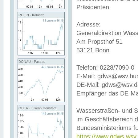
Präsidenten.
RHEIN - Koblenz
Adresse:
Generaldirektion Wass
Am Propsthof 51
53121 Bonn
DONAU - Passau
Telefon: 0228/7090-0
E-Mail: gdws@wsv.bu
DE-Mail: gdws@wsv.de-
Empfänger das DE-Mai
ODER - Eisenhüttenstadt
Wasserstraßen- und S
im Geschäftsbereich 
Bundesministeriums fü
https://www.gdws.wsv