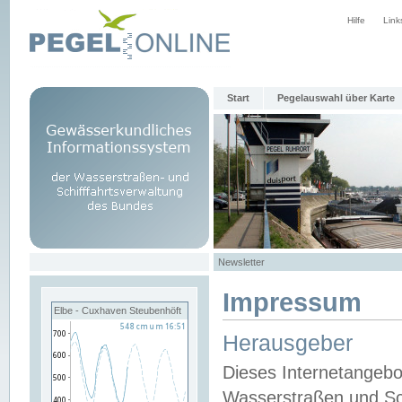
Hilfe
Link
Start
Pegelauswahl über Karte
Newsletter
Impressum
Elbe - Cuxhaven Steubenhöft
Herausgeber
Dieses Internetangebo
Wasserstraßen und Sch