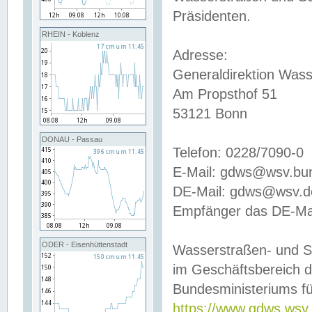
Präsidenten.
RHEIN - Koblenz
Adresse:
Generaldirektion Wass
Am Propsthof 51
53121 Bonn
DONAU - Passau
Telefon: 0228/7090-0
E-Mail: gdws@wsv.bu
DE-Mail: gdws@wsv.de-
Empfänger das DE-Mai
ODER - Eisenhüttenstadt
Wasserstraßen- und S
im Geschäftsbereich 
Bundesministeriums fü
https://www.gdws.wsv