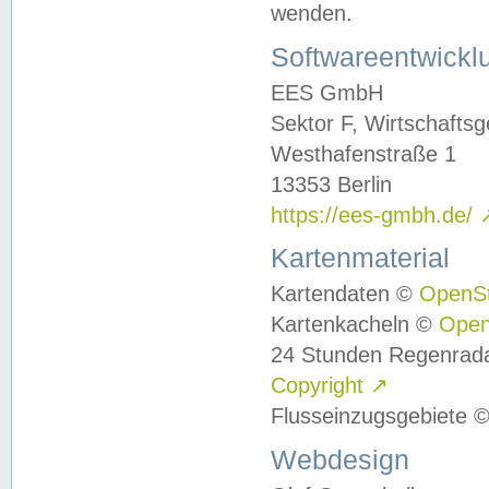
wenden.
Softwareentwickl
EES GmbH
Sektor F, Wirtschafts
Westhafenstraße 1
13353 Berlin
https://ees-gmbh.de/
Kartenmaterial
Kartendaten ©
OpenS
Kartenkacheln ©
Ope
24 Stunden Regenrad
Copyright
↗
Flusseinzugsgebiete 
Webdesign