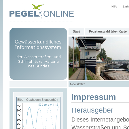
Hilfe
Link
Start
Pegelauswahl über Karte
Newsletter
Impressum
Elbe - Cuxhaven Steubenhöft
Herausgeber
Dieses Internetangebo
Wasserstraßen und Sch