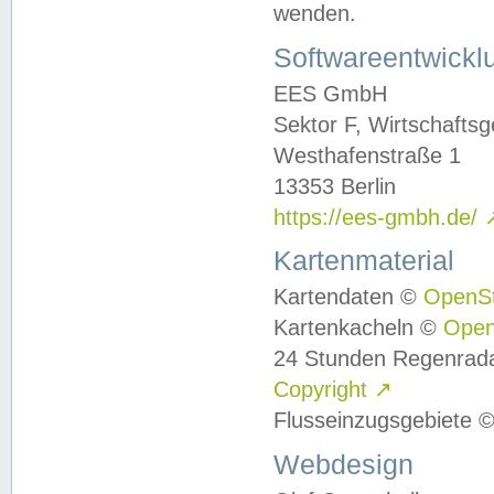
wenden.
Softwareentwickl
EES GmbH
Sektor F, Wirtschafts
Westhafenstraße 1
13353 Berlin
https://ees-gmbh.de/
Kartenmaterial
Kartendaten ©
OpenS
Kartenkacheln ©
Ope
24 Stunden Regenrad
Copyright
↗
Flusseinzugsgebiete 
Webdesign