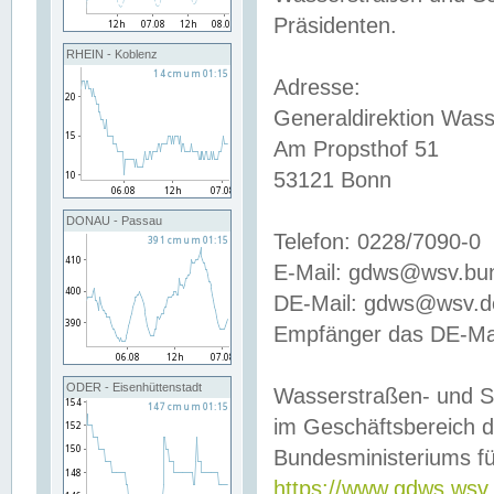
Präsidenten.
RHEIN - Koblenz
Adresse:
Generaldirektion Wass
Am Propsthof 51
53121 Bonn
DONAU - Passau
Telefon: 0228/7090-0
E-Mail: gdws@wsv.bu
DE-Mail: gdws@wsv.de-
Empfänger das DE-Mai
ODER - Eisenhüttenstadt
Wasserstraßen- und S
im Geschäftsbereich 
Bundesministeriums fü
https://www.gdws.wsv