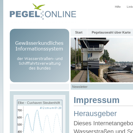
Hilfe
Link
Start
Pegelauswahl über Karte
Newsletter
Impressum
Elbe - Cuxhaven Steubenhöft
Herausgeber
Dieses Internetangebo
Wasserstraßen und Sch