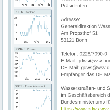
Präsidenten.
RHEIN - Koblenz
Adresse:
Generaldirektion Wass
Am Propsthof 51
53121 Bonn
DONAU - Passau
Telefon: 0228/7090-0
E-Mail: gdws@wsv.bu
DE-Mail: gdws@wsv.de-
Empfänger das DE-Mai
ODER - Eisenhüttenstadt
Wasserstraßen- und S
im Geschäftsbereich 
Bundesministeriums fü
https://www.gdws.wsv