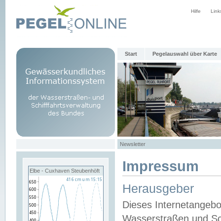
Hilfe
Link
Start
Pegelauswahl über Karte
Newsletter
Impressum
Elbe - Cuxhaven Steubenhöft
Herausgeber
Dieses Internetangebo
Wasserstraßen und Sch