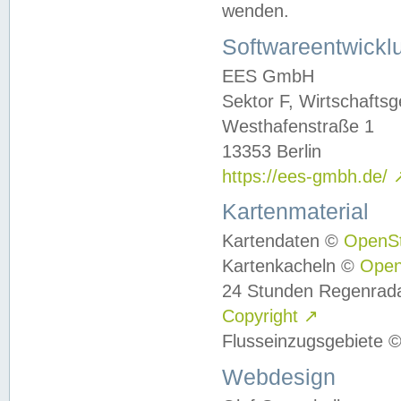
wenden.
Softwareentwickl
EES GmbH
Sektor F, Wirtschafts
Westhafenstraße 1
13353 Berlin
https://ees-gmbh.de/
Kartenmaterial
Kartendaten ©
OpenS
Kartenkacheln ©
Ope
24 Stunden Regenrad
Copyright
↗
Flusseinzugsgebiete 
Webdesign