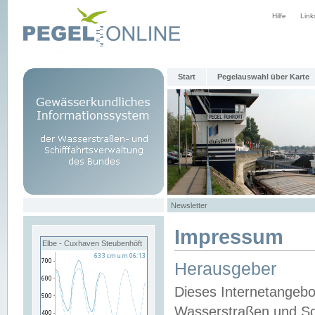
Hilfe
Link
Start
Pegelauswahl über Karte
Newsletter
Impressum
Elbe - Cuxhaven Steubenhöft
Herausgeber
Dieses Internetangebo
Wasserstraßen und Sch