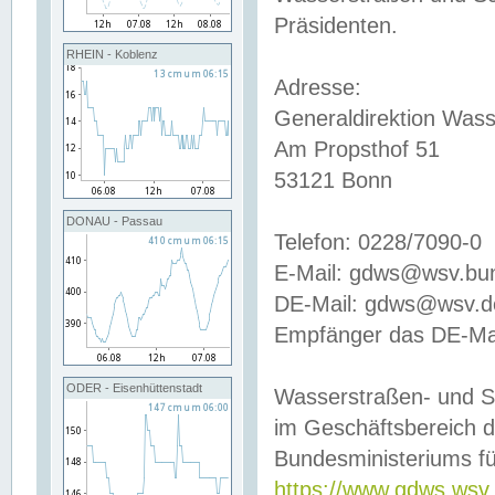
Präsidenten.
RHEIN - Koblenz
Adresse:
Generaldirektion Wass
Am Propsthof 51
53121 Bonn
DONAU - Passau
Telefon: 0228/7090-0
E-Mail: gdws@wsv.bu
DE-Mail: gdws@wsv.de-
Empfänger das DE-Mai
ODER - Eisenhüttenstadt
Wasserstraßen- und S
im Geschäftsbereich 
Bundesministeriums fü
https://www.gdws.wsv