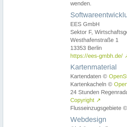
wenden.
Softwareentwickl
EES GmbH
Sektor F, Wirtschafts
Westhafenstraße 1
13353 Berlin
https://ees-gmbh.de/
Kartenmaterial
Kartendaten ©
OpenS
Kartenkacheln ©
Ope
24 Stunden Regenrad
Copyright
↗
Flusseinzugsgebiete 
Webdesign