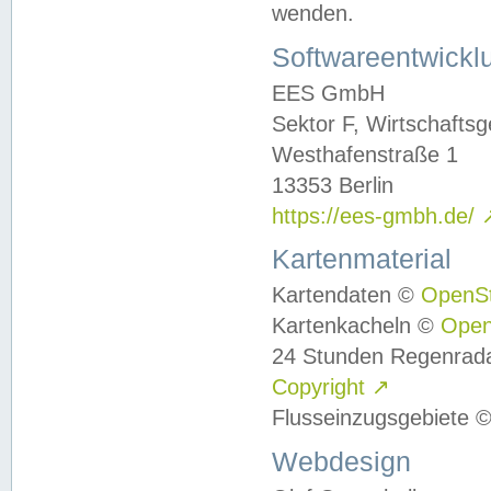
wenden.
Softwareentwickl
EES GmbH
Sektor F, Wirtschafts
Westhafenstraße 1
13353 Berlin
https://ees-gmbh.de/
Kartenmaterial
Kartendaten ©
OpenS
Kartenkacheln ©
Ope
24 Stunden Regenrad
Copyright
↗
Flusseinzugsgebiete 
Webdesign