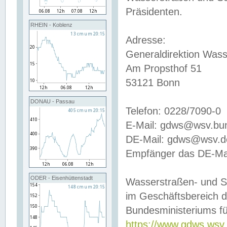
Präsidenten.
RHEIN - Koblenz
Adresse:
Generaldirektion Wass
Am Propsthof 51
53121 Bonn
DONAU - Passau
Telefon: 0228/7090-0
E-Mail: gdws@wsv.bu
DE-Mail: gdws@wsv.de-
Empfänger das DE-Mai
ODER - Eisenhüttenstadt
Wasserstraßen- und S
im Geschäftsbereich 
Bundesministeriums fü
https://www.gdws.wsv