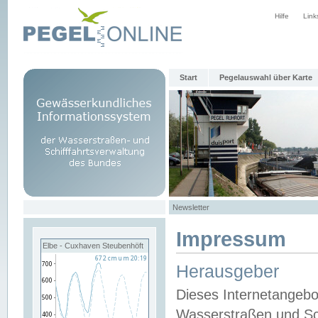
Hilfe
Link
Start
Pegelauswahl über Karte
Newsletter
Impressum
Elbe - Cuxhaven Steubenhöft
Herausgeber
Dieses Internetangebo
Wasserstraßen und Sch