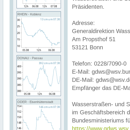
Präsidenten.
RHEIN - Koblenz
Adresse:
Generaldirektion Wass
Am Propsthof 51
53121 Bonn
DONAU - Passau
Telefon: 0228/7090-0
E-Mail: gdws@wsv.bu
DE-Mail: gdws@wsv.de-
Empfänger das DE-Mai
ODER - Eisenhüttenstadt
Wasserstraßen- und S
im Geschäftsbereich 
Bundesministeriums fü
https://www.gdws.wsv