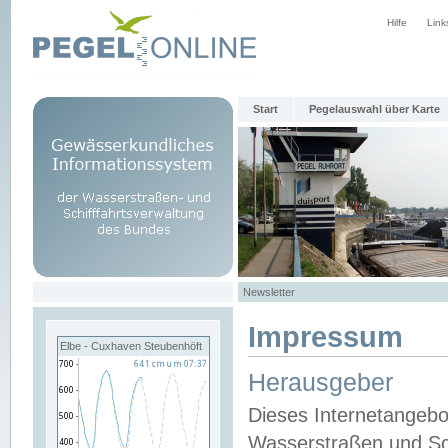
Hilfe
Link
Start
Pegelauswahl über Karte
Newsletter
Impressum
Elbe - Cuxhaven Steubenhöft
Herausgeber
Dieses Internetangebo
Wasserstraßen und Sch